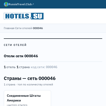
RussiaTravel.Club
↗
Главная
›
Сети отелей
›
000046
СЕТИ ОТЕЛЕЙ
Отели сети 000046
1
отель
·
1
страна
·
код сети:
000046
Страны — сеть 000046
1 страна · топ по количеству отелей
Соединенные Штаты
Америки
UNITED STATES