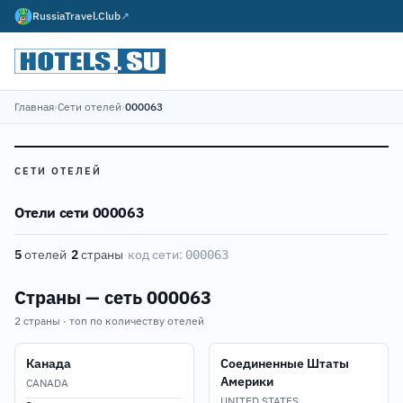
RussiaTravel.Club
↗
Главная
›
Сети отелей
›
000063
СЕТИ ОТЕЛЕЙ
Отели сети 000063
5
отелей
·
2
страны
·
код сети:
000063
Страны — сеть 000063
2 страны · топ по количеству отелей
Канада
Соединенные Штаты
Америки
CANADA
UNITED STATES