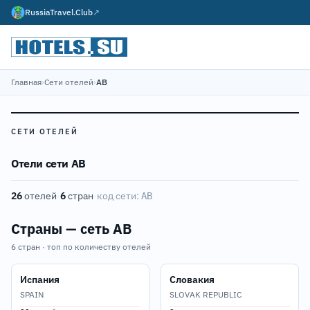
RussiaTravel.Club
↗
Главная
›
Сети отелей
›
AB
СЕТИ ОТЕЛЕЙ
Отели сети AB
26
отелей
·
6
стран
·
код сети:
AB
Страны — сеть AB
6 стран · топ по количеству отелей
Испания
Словакия
SPAIN
SLOVAK REPUBLIC