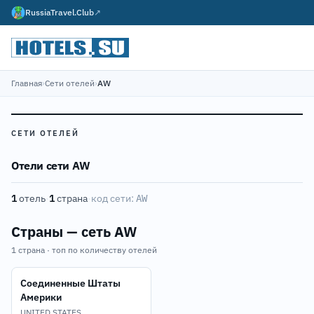
RussiaTravel.Club
↗
Главная
›
Сети отелей
›
AW
СЕТИ ОТЕЛЕЙ
Отели сети AW
1
отель
·
1
страна
·
код сети:
AW
Страны — сеть AW
1 страна · топ по количеству отелей
Соединенные Штаты
Америки
UNITED STATES