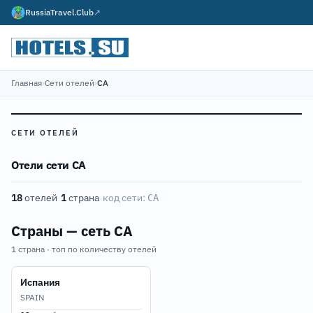
RussiaTravel.Club
↗
Главная
›
Сети отелей
›
CA
СЕТИ ОТЕЛЕЙ
Отели сети CA
18
отелей
·
1
страна
·
код сети:
CA
Страны — сеть CA
1 страна · топ по количеству отелей
Испания
SPAIN