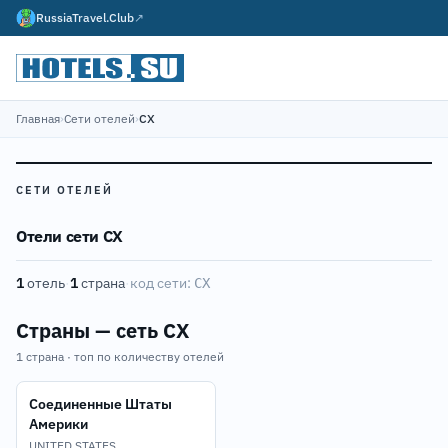
RussiaTravel.Club
↗
Главная
›
Сети отелей
›
CX
СЕТИ ОТЕЛЕЙ
Отели сети CX
1
отель
·
1
страна
·
код сети:
CX
Страны — сеть CX
1 страна · топ по количеству отелей
Соединенные Штаты
Америки
UNITED STATES