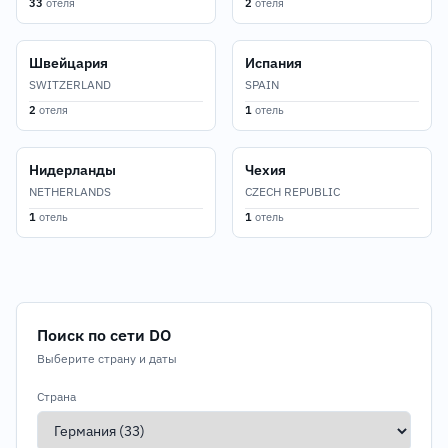
33
отеля
2
отеля
Швейцария
Испания
SWITZERLAND
SPAIN
2
отеля
1
отель
Нидерланды
Чехия
NETHERLANDS
CZECH REPUBLIC
1
отель
1
отель
Поиск по сети DO
Выберите страну и даты
Страна