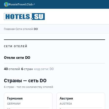
RussiaTravel.Club
↗
Главная
›
Сети отелей
›
DO
СЕТИ ОТЕЛЕЙ
Отели сети DO
40
отелей
·
6
стран
·
код сети:
DO
Страны — сеть DO
6 стран · топ по количеству отелей
Германия
Австрия
GERMANY
AUSTRIA