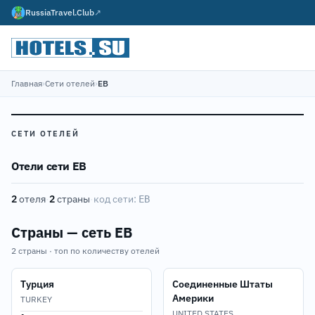
RussiaTravel.Club
↗
Главная
›
Сети отелей
›
EB
СЕТИ ОТЕЛЕЙ
Отели сети EB
2
отеля
·
2
страны
·
код сети:
EB
Страны — сеть EB
2 страны · топ по количеству отелей
Турция
Соединенные Штаты
Америки
TURKEY
UNITED STATES