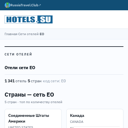
RussiaTravel.Club
↗
Главная
›
Сети отелей
›
EO
СЕТИ ОТЕЛЕЙ
Отели сети EO
1 341
отель
·
5
стран
·
код сети:
EO
Страны — сеть EO
5 стран · топ по количеству отелей
Соединенные Штаты
Канада
Америки
CANADA
UNITED STATES