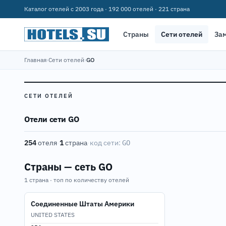
Каталог отелей с 2003 года · 192 000 отелей · 221 страна
Страны
Сети отелей
За
Главная
›
Сети отелей
›
GO
СЕТИ ОТЕЛЕЙ
Отели сети GO
254
отеля
·
1
страна
·
код сети:
GO
Страны — сеть GO
1 страна · топ по количеству отелей
Соединенные Штаты Америки
UNITED STATES