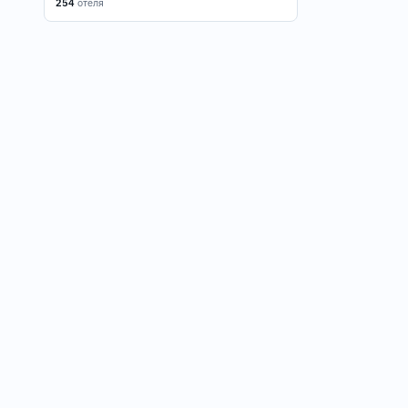
254
отеля