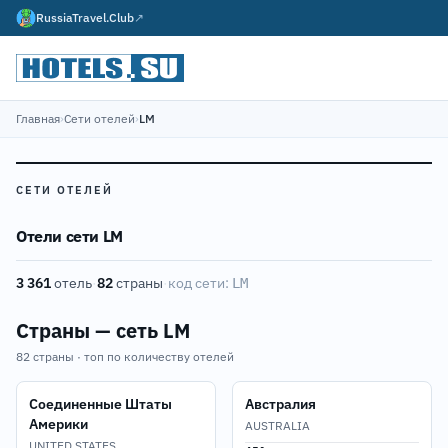
RussiaTravel.Club
↗
Главная
›
Сети отелей
›
LM
СЕТИ ОТЕЛЕЙ
Отели сети LM
3 361
отель
·
82
страны
·
код сети:
LM
Страны — сеть LM
82 страны · топ по количеству отелей
Соединенные Штаты
Австралия
Америки
AUSTRALIA
UNITED STATES