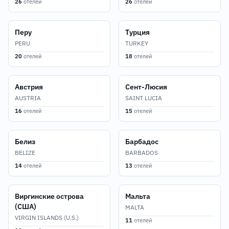
26
отелей
26
отелей
Перу
Турция
PERU
TURKEY
20
отелей
18
отелей
Австрия
Сент-Люсия
AUSTRIA
SAINT LUCIA
16
отелей
15
отелей
Белиз
Барбадос
BELIZE
BARBADOS
14
отелей
13
отелей
Виргинские острова
Мальта
(США)
MALTA
VIRGIN ISLANDS (U.S.)
11
отелей