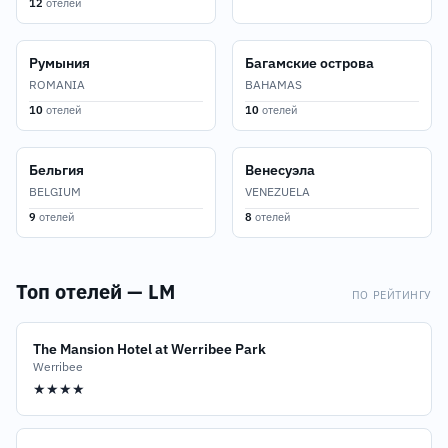
12
отелей
Румыния
Багамские острова
ROMANIA
BAHAMAS
10
отелей
10
отелей
Бельгия
Венесуэла
BELGIUM
VENEZUELA
9
отелей
8
отелей
Топ отелей — LM
ПО РЕЙТИНГУ
The Mansion Hotel at Werribee Park
Werribee
★★★★