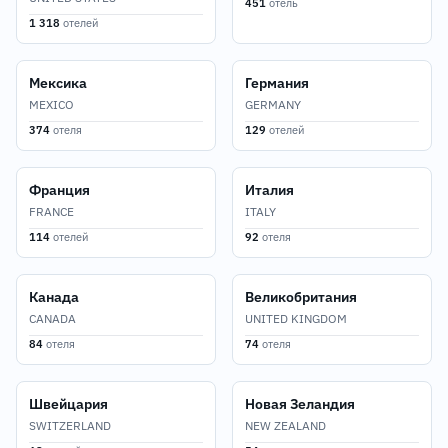
451
отель
1 318
отелей
Мексика
Германия
MEXICO
GERMANY
374
отеля
129
отелей
Франция
Италия
FRANCE
ITALY
114
отелей
92
отеля
Канада
Великобритания
CANADA
UNITED KINGDOM
84
отеля
74
отеля
Швейцария
Новая Зеландия
SWITZERLAND
NEW ZEALAND