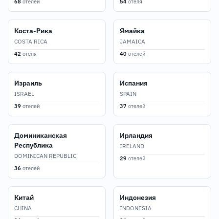
68
отелей
54
отеля
Коста-Рика
Ямайка
COSTA RICA
JAMAICA
42
отеля
40
отелей
Израиль
Испания
ISRAEL
SPAIN
39
отелей
37
отелей
Доминиканская
Ирландия
Республика
IRELAND
DOMINICAN REPUBLIC
29
отелей
36
отелей
Китай
Индонезия
CHINA
INDONESIA