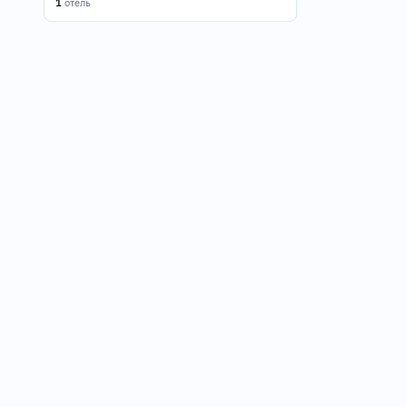
1
отель