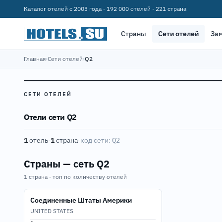
Каталог отелей с 2003 года · 192 000 отелей · 221 страна
Страны
Сети отелей
За
Главная
›
Сети отелей
›
Q2
СЕТИ ОТЕЛЕЙ
Отели сети Q2
1
отель
·
1
страна
·
код сети:
Q2
Страны — сеть Q2
1 страна · топ по количеству отелей
Соединенные Штаты Америки
UNITED STATES