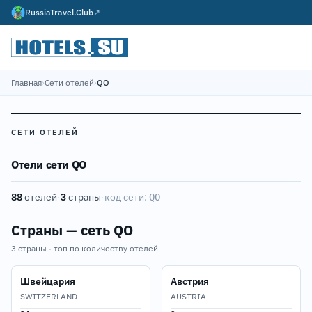
RussiaTravel.Club
↗
Главная
›
Сети отелей
›
QO
СЕТИ ОТЕЛЕЙ
Отели сети QO
88
отелей
·
3
страны
·
код сети:
QO
Страны — сеть QO
3 страны · топ по количеству отелей
Швейцария
Австрия
SWITZERLAND
AUSTRIA