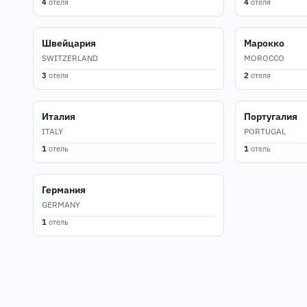
4
отеля
4
отеля
Швейцария
Марокко
SWITZERLAND
MOROCCO
3
отеля
2
отеля
Италия
Португалия
ITALY
PORTUGAL
1
отель
1
отель
Германия
GERMANY
1
отель