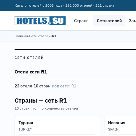
Каталог отелей с 2003 года · 192 000 отелей · 221 страна
Страны
Сети отелей
За
Главная
›
Сети отелей
›
R1
СЕТИ ОТЕЛЕЙ
Отели сети R1
23
отеля
·
10
стран
·
код сети:
R1
Страны — сеть R1
10 стран · топ по количеству отелей
Турция
Испания
TURKEY
SPAIN