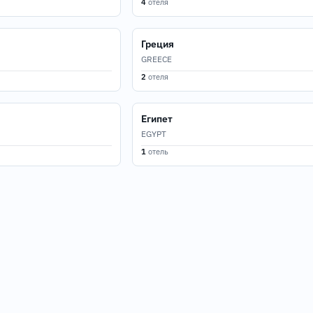
4
отеля
Греция
GREECE
2
отеля
Египет
EGYPT
1
отель