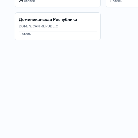
29
отелей
1
отель
Доминиканская Республика
DOMINICAN REPUBLIC
1
отель