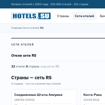
Каталог отелей с 2003 года · 192 000 отелей · 221 страна
Страны
Сети отелей
За
Главная
›
Сети отелей
›
RS
СЕТИ ОТЕЛЕЙ
Отели сети RS
32
отеля
·
4
страны
·
код сети:
RS
Страны — сеть RS
4 страны · топ по количеству отелей
Соединенные Штаты Америки
Коста-Рика
UNITED STATES
COSTA RICA