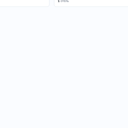
1
отель