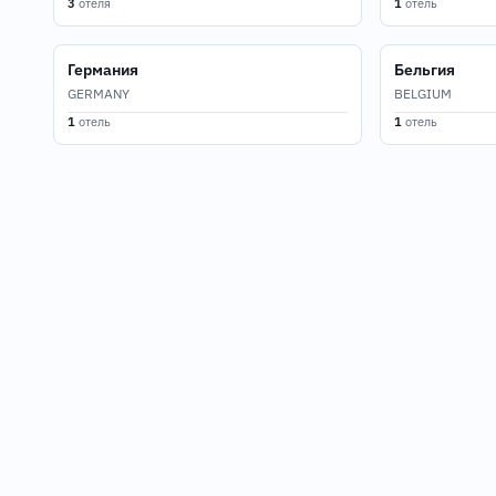
3
отеля
1
отель
Германия
Бельгия
GERMANY
BELGIUM
1
отель
1
отель