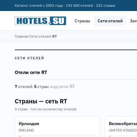
Каталог отелей с 2003 года · 192 000 отелей · 221 страна
Страны
Сети отелей
За
Главная
›
Сети отелей
›
RT
СЕТИ ОТЕЛЕЙ
Отели сети RT
7
отелей
·
5
стран
·
код сети:
RT
Страны — сеть RT
5 стран · топ по количеству отелей
Ирландия
Великобрита
IRELAND
UNITED KINGD