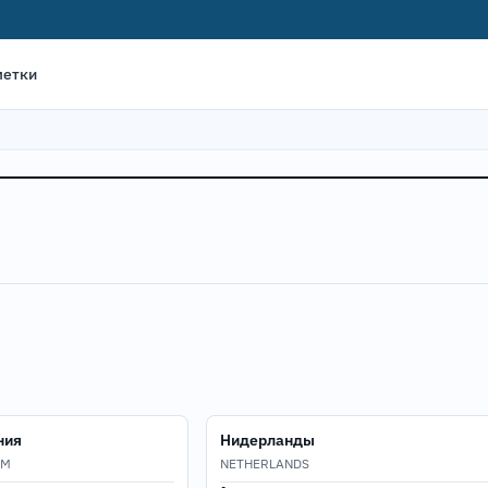
метки
ния
Нидерланды
OM
NETHERLANDS