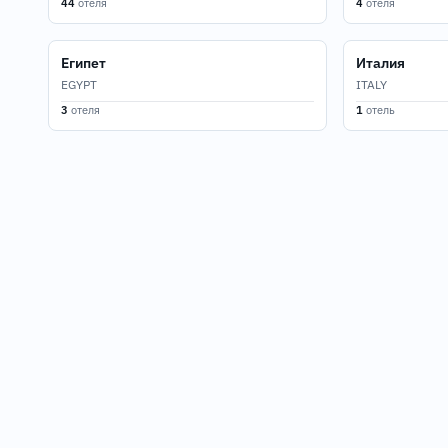
44
отеля
4
отеля
Египет
Италия
EGYPT
ITALY
3
отеля
1
отель