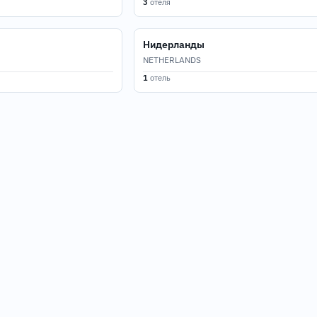
3
отеля
Нидерланды
NETHERLANDS
1
отель