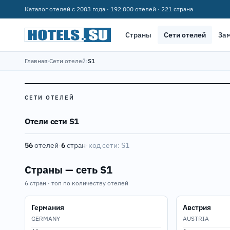
Каталог отелей с 2003 года · 192 000 отелей · 221 страна
Страны
Сети отелей
За
Главная
›
Сети отелей
›
S1
СЕТИ ОТЕЛЕЙ
Отели сети S1
56
отелей
·
6
стран
·
код сети:
S1
Страны — сеть S1
6 стран · топ по количеству отелей
Германия
Австрия
GERMANY
AUSTRIA