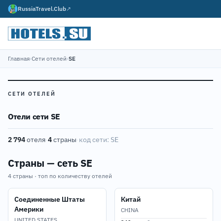
RussiaTravel.Club
↗
Главная
›
Сети отелей
›
SE
СЕТИ ОТЕЛЕЙ
Отели сети SE
2 794
отеля
·
4
страны
·
код сети:
SE
Страны — сеть SE
4 страны · топ по количеству отелей
Соединенные Штаты
Китай
Америки
CHINA
UNITED STATES