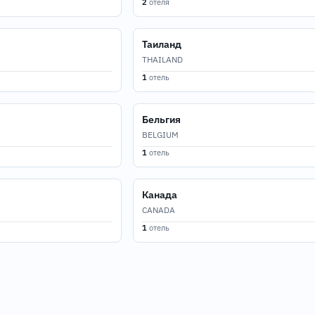
2
отеля
Таиланд
THAILAND
1
отель
Бельгия
BELGIUM
1
отель
Канада
CANADA
1
отель