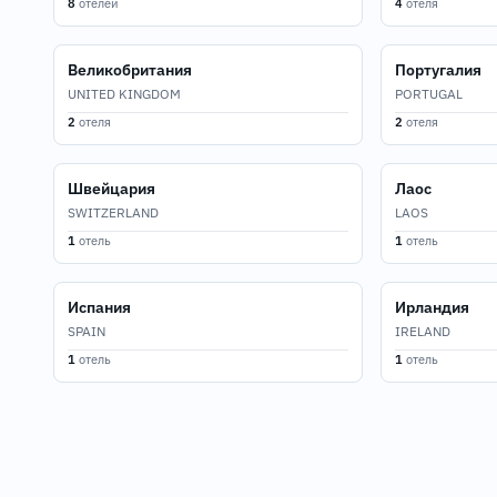
8
отелей
4
отеля
Великобритания
Португалия
UNITED KINGDOM
PORTUGAL
2
отеля
2
отеля
Швейцария
Лаос
SWITZERLAND
LAOS
1
отель
1
отель
Испания
Ирландия
SPAIN
IRELAND
1
отель
1
отель