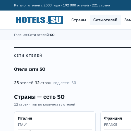
Каталог отелей с 2003 года · 192 000 отелей · 221 страна
Страны
Сети отелей
За
Главная
›
Сети отелей
›
SO
СЕТИ ОТЕЛЕЙ
Отели сети SO
25
отелей
·
12
стран
·
код сети:
SO
Страны — сеть SO
12 стран · топ по количеству отелей
Италия
Франция
ITALY
FRANCE