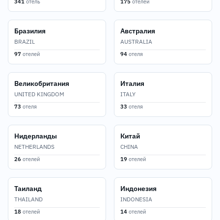
341
отель
175
отелей
Бразилия
Австралия
BRAZIL
AUSTRALIA
97
отелей
94
отеля
Великобритания
Италия
UNITED KINGDOM
ITALY
73
отеля
33
отеля
Нидерланды
Китай
NETHERLANDS
CHINA
26
отелей
19
отелей
Таиланд
Индонезия
THAILAND
INDONESIA
18
отелей
14
отелей