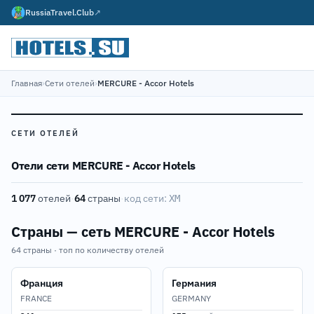
RussiaTravel.Club
↗
Главная
›
Сети отелей
›
MERCURE - Accor Hotels
СЕТИ ОТЕЛЕЙ
Отели сети MERCURE - Accor Hotels
1 077
отелей
·
64
страны
·
код сети:
XM
Страны — сеть MERCURE - Accor Hotels
64 страны · топ по количеству отелей
Франция
Германия
FRANCE
GERMANY