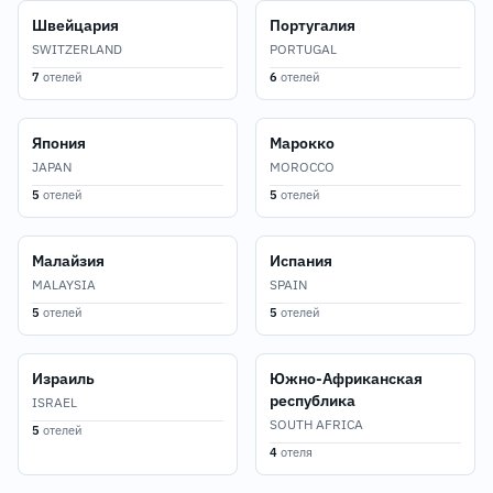
Швейцария
Португалия
SWITZERLAND
PORTUGAL
7
отелей
6
отелей
Япония
Марокко
JAPAN
MOROCCO
5
отелей
5
отелей
Малайзия
Испания
MALAYSIA
SPAIN
5
отелей
5
отелей
Израиль
Южно-Африканская
республика
ISRAEL
SOUTH AFRICA
5
отелей
4
отеля