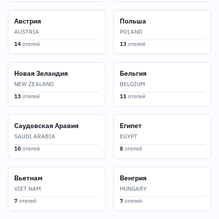
Австрия
Польша
AUSTRIA
POLAND
14
отелей
13
отелей
Новая Зеландия
Бельгия
NEW ZEALAND
BELGIUM
13
отелей
11
отелей
Саудовская Аравия
Египет
SAUDI ARABIA
EGYPT
10
отелей
8
отелей
Вьетнам
Венгрия
VIET NAM
HUNGARY
7
отелей
7
отелей