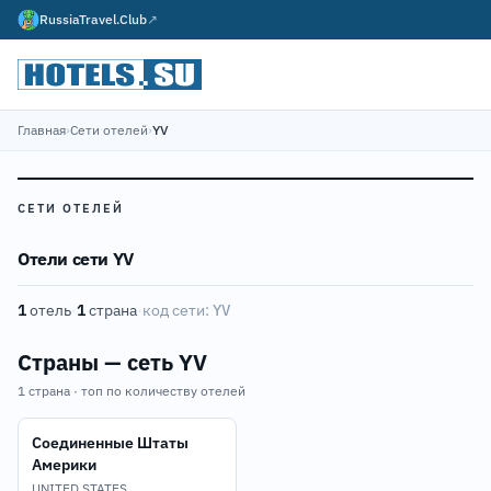
RussiaTravel.Club
↗
Главная
›
Сети отелей
›
YV
СЕТИ ОТЕЛЕЙ
Отели сети YV
1
отель
·
1
страна
·
код сети:
YV
Страны — сеть YV
1 страна · топ по количеству отелей
Соединенные Штаты
Америки
UNITED STATES