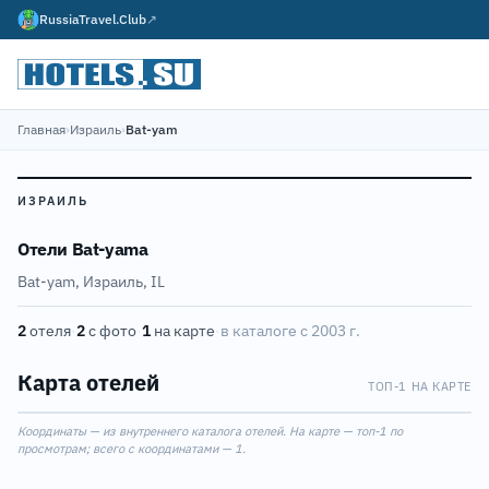
RussiaTravel.Club
↗
Главная
›
Израиль
›
Bat-yam
ИЗРАИЛЬ
Отели Bat-yamа
Bat-yam, Израиль, IL
2
отеля
·
2
с фото
·
1
на карте
·
в каталоге с 2003 г.
Карта отелей
ТОП-1 НА КАРТЕ
Leaflet
|
©
OpenStreetMap
1
Координаты — из внутреннего каталога отелей. На карте — топ-1 по
+
просмотрам; всего с координатами — 1.
−