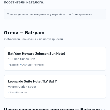
посетители каталога.
Точные детали размещения — у партнёра при бронировании.
Отели — Bat-yam
2 объектов · показаны 2 по популярности
Bat Yam Howard Johnson Sun Hotel
136 Ben Gurion Blvd.
✓
Бассейн
✓
Спа
✓
Бар
✓
Ресторан
Leonardo Suite Hotel TLV Bat Y
99 Ben Gurion Street
✓
Спа
✓
Ресторан
Часто спрашивают про отели — Bat-yam