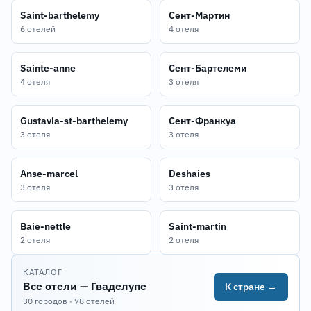
Saint-barthelemy
Сент-Мартин
6 отелей
4 отеля
Sainte-anne
Сент-Бартелеми
4 отеля
3 отеля
Gustavia-st-barthelemy
Сент-Франкуа
3 отеля
3 отеля
Anse-marcel
Deshaies
3 отеля
3 отеля
Baie-nettle
Saint-martin
2 отеля
2 отеля
КАТАЛОГ
Все отели — Гваделупе
К стране →
30 городов · 78 отелей