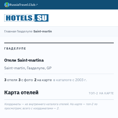
RussiaTravel.Club
↗
Главная
›
Гваделупе
›
Saint-martin
ГВАДЕЛУПЕ
Отели Saint-martinа
Saint-martin, Гваделупе, GP
3
отеля
·
3
с фото
·
2
на карте
·
в каталоге с 2003 г.
Карта отелей
ТОП-2 НА КАРТЕ
Leaflet
|
©
OpenStreetMap
1
2
Координаты — из внутреннего каталога отелей. На карте — топ-2 по
+
просмотрам; всего с координатами — 2.
−