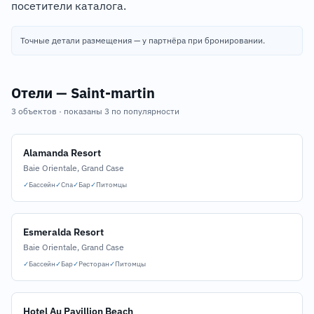
посетители каталога.
Точные детали размещения — у партнёра при бронировании.
Отели — Saint-martin
3 объектов · показаны 3 по популярности
Alamanda Resort
Baie Orientale, Grand Case
✓
Бассейн
✓
Спа
✓
Бар
✓
Питомцы
Esmeralda Resort
Baie Orientale, Grand Case
✓
Бассейн
✓
Бар
✓
Ресторан
✓
Питомцы
Hotel Au Pavillion Beach