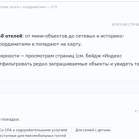
1
2
8
5
12
отрам; всего с координатами — 573.
КРАТКАЯ СПРА
4
68 отелей
: от мини-объектов до сетевых и историко-
ординатами и попадают на карту.
лярности — просмотрам страниц (см. бейдж «Индекс
отфильтровать редко запрашиваемые объекты и увидеть те
9 
 поездки.
Со СПА и оздоровительными услугами
Для семей с детьми
оступные для маломобильных гостей