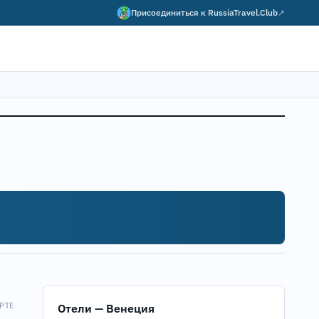
Присоединиться к
RussiaTravel.Club
↗
РТЕ
Отели — Венеция
Map