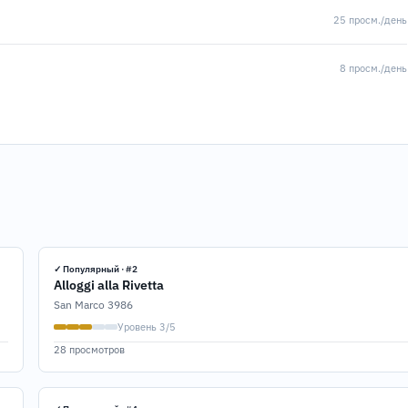
25 просм./день
8 просм./день
✓ Популярный · #2
Alloggi alla Rivetta
San Marco 3986
Уровень 3/5
28 просмотров