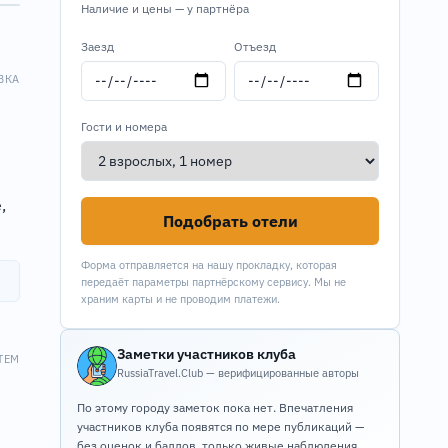
Наличие и цены — у партнёра
Заезд
Отъезд
ВКА
Гости и номера
,
Подобрать отели
Форма отправляется на нашу прокладку, которая
передаёт параметры партнёрскому сервису. Мы не
храним карты и не проводим платежи.
Заметки участников клуба
ТЕМ
RussiaTravel.Club — верифицированные авторы
По этому городу заметок пока нет. Впечатления
участников клуба появятся по мере публикаций —
без оценок и баллов, только живые наблюдения.