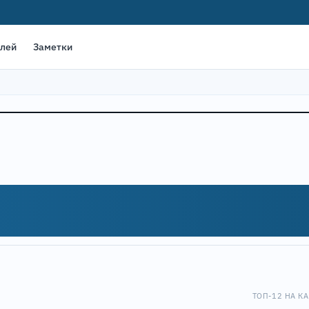
елей
Заметки
3
ТОП-12 НА КА
6
Leaflet
|
©
OpenStreet
9