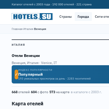
Каталог отелей с 2003 года · 192 000 отелей · 221 страна
Страны
Города
Сети от
Главная
›
Италия
›
Венеция
ИТАЛИЯ
10
Отели Венеции
Венеция, Италия · Venice, IT
ИНДЕКС ПОПУЛЯРНОСТИ
11
✓
Популярный
193 уникальных просмотров за день · 2283 посетителей
668
отелей
·
604
с фото
·
573
на карте
·
в каталоге с 2003 г.
Карта отелей