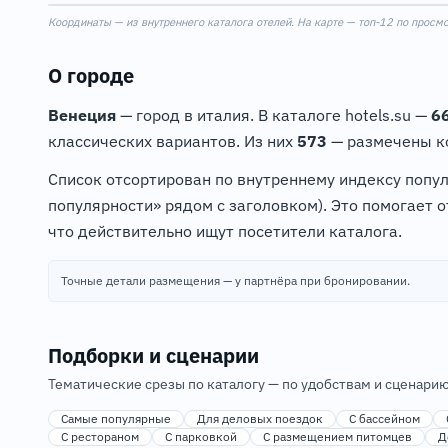
Координаты — из внутреннего каталога отелей. На карте — топ-12 по просм
+
−
О городе
Венеция
— город в италия. В каталоге hotels.su —
6
классических вариантов. Из них
573
— размечены ко
Список отсортирован по внутреннему индексу попу
популярности» рядом с заголовком). Это помогает 
что действительно ищут посетители каталога.
Точные детали размещения — у партнёра при бронировании.
Подборки и сценарии
Тематические срезы по каталогу — по удобствам и сценарию
Самые популярные
Для деловых поездок
С бассейном
С рестораном
С парковкой
С размещением питомцев
Д