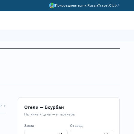
Присоединиться к
RussiaTravel.Club
↗
РТЕ
Отели — Бхурбан
Map
Наличие и цены — у партнёра
Заезд
Отъезд