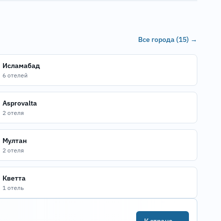
Все города (15) →
Исламабад
6 отелей
Asprovalta
2 отеля
Мултан
2 отеля
Кветта
1 отель