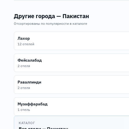
Другие города — Пакистан
Отсортированы по популярности в каталоге
Лахор
12 отелей
Фейсалабад
2 отеля
Равалпинди
2 отеля
Музаффарабад
1 отель
КАТАЛОГ
Все отели — Пакистан