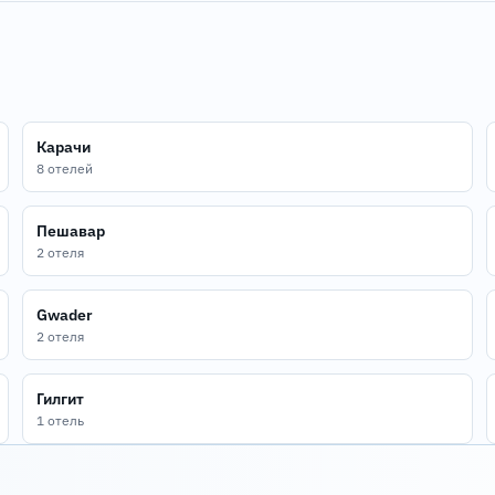
Карачи
8 отелей
Пешавар
2 отеля
Gwader
2 отеля
Гилгит
1 отель