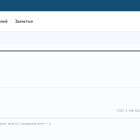
елей
Заметки
ТОП-1 НА КА
Leaflet
|
©
OpenStreet
1
рам; всего с координатами — 1.