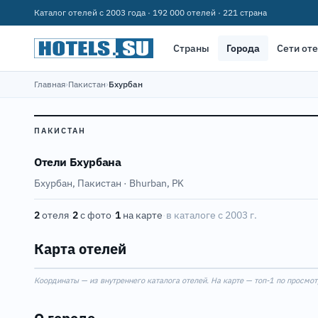
Каталог отелей с 2003 года · 192 000 отелей · 221 страна
Страны
Города
Сети от
Главная
›
Пакистан
›
Бхурбан
ПАКИСТАН
Отели Бхурбана
Бхурбан, Пакистан · Bhurban, PK
2
отеля
·
2
с фото
·
1
на карте
·
в каталоге с 2003 г.
Карта отелей
Координаты — из внутреннего каталога отелей. На карте — топ-1 по просмот
+
−