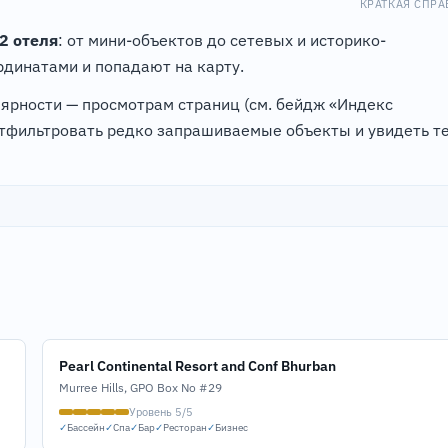
КРАТКАЯ СПРА
2 отеля
: от мини-объектов до сетевых и историко-
динатами и попадают на карту.
лярности — просмотрам страниц (см. бейдж «Индекс
отфильтровать редко запрашиваемые объекты и увидеть те
Pearl Continental Resort and Conf Bhurban
Murree Hills, GPO Box No #29
Уровень 5/5
✓
Бассейн
✓
Спа
✓
Бар
✓
Ресторан
✓
Бизнес