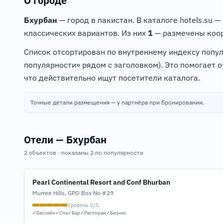
О городе
Бхурбан
— город в пакистан. В каталоге hotels.su —
классических вариантов. Из них
1
— размечены коор
Список отсортирован по внутреннему индексу попу
популярности» рядом с заголовком). Это помогает 
что действительно ищут посетители каталога.
Точные детали размещения — у партнёра при бронировании.
Отели — Бхурбан
2 объектов · показаны 2 по популярности
Pearl Continental Resort and Conf Bhurban
Murree Hills, GPO Box No #29
Уровень 5/5
✓
Бассейн
✓
Спа
✓
Бар
✓
Ресторан
✓
Бизнес