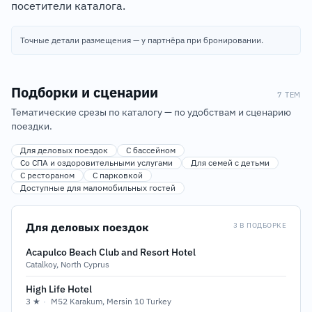
посетители каталога.
Точные детали размещения — у партнёра при бронировании.
Подборки и сценарии
7 ТЕМ
Тематические срезы по каталогу — по удобствам и сценарию
поездки.
Для деловых поездок
С бассейном
Со СПА и оздоровительными услугами
Для семей с детьми
С рестораном
С парковкой
Доступные для маломобильных гостей
Для деловых поездок
3 В ПОДБОРКЕ
Acapulco Beach Club and Resort Hotel
Catalkoy, North Cyprus
High Life Hotel
3 ★
·
M52 Karakum, Mersin 10 Turkey