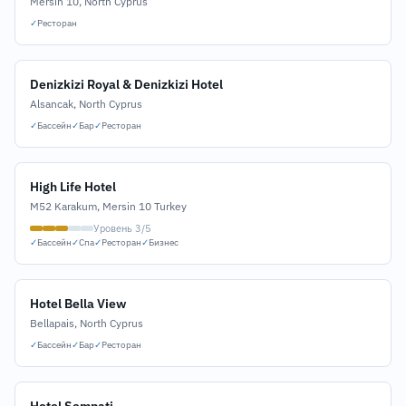
Mersin 10, North Cyprus
✓
Ресторан
Denizkizi Royal & Denizkizi Hotel
Alsancak, North Cyprus
✓
Бассейн
✓
Бар
✓
Ресторан
High Life Hotel
M52 Karakum, Mersin 10 Turkey
Уровень 3/5
✓
Бассейн
✓
Спа
✓
Ресторан
✓
Бизнес
Hotel Bella View
Bellapais, North Cyprus
✓
Бассейн
✓
Бар
✓
Ресторан