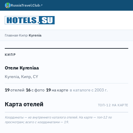
RussiaTravel.Club
↗
Главная
›
Кипр
›
Kyrenia
КИПР
Отели Kyreniaа
Kyrenia, Кипр, CY
19
отелей
·
16
с фото
·
19
на карте
·
в каталоге с 2003 г.
Карта отелей
ТОП-12 НА КАРТЕ
Leaflet
|
©
OpenStreetMap
11
12
6
7
8
1
Координаты — из внутреннего каталога отелей. На карте — топ-12 по
+
4
просмотрам; всего с координатами — 19.
−