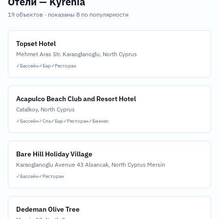
Отели — Kyrenia
19 объектов · показаны 8 по популярности
Topset Hotel
Mehmet Aras Str. Karaoglanoglu, North Cyprus
✓
Бассейн
✓
Бар
✓
Ресторан
Acapulco Beach Club and Resort Hotel
Catalkoy, North Cyprus
✓
Бассейн
✓
Спа
✓
Бар
✓
Ресторан
✓
Бизнес
Bare Hill Holiday Village
Karaoglanoglu Avenue 43 Alsancak, North Cyprus Mersin
✓
Бассейн
✓
Ресторан
Dedeman Olive Tree