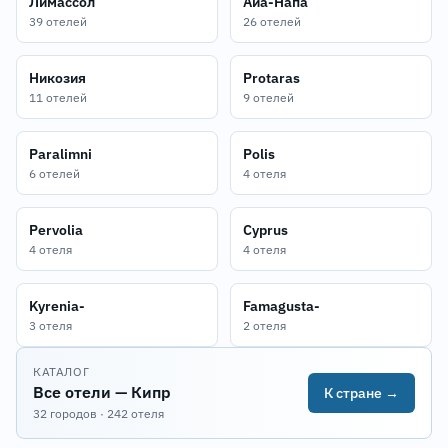
Лимассол
Айа-Напа
39 отелей
26 отелей
Никозия
Protaras
11 отелей
9 отелей
Paralimni
Polis
6 отелей
4 отеля
Pervolia
Cyprus
4 отеля
4 отеля
Kyrenia-
Famagusta-
3 отеля
2 отеля
КАТАЛОГ
Все отели — Кипр
К стране →
32 городов · 242 отеля