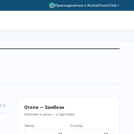
Присоединиться к
RussiaTravel.Club
↗
РТЕ
Отели — Замбези
Map
Наличие и цены — у партнёра
Заезд
Отъезд