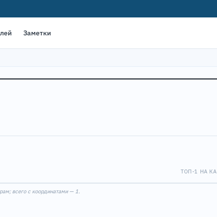
елей
Заметки
ТОП-1 НА КА
Leaflet
|
©
OpenStreet
1
рам; всего с координатами — 1.