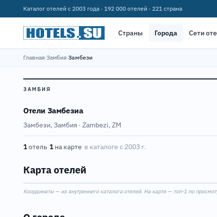
Каталог отелей с 2003 года · 192 000 отелей · 221 страна
Страны
Города
Сети от
Главная
›
Замбия
›
Замбези
ЗАМБИЯ
Отели Замбезиа
Замбези, Замбия · Zambezi, ZM
1
отель
·
1
на карте
·
в каталоге с 2003 г.
Карта отелей
Координаты — из внутреннего каталога отелей. На карте — топ-1 по просмот
+
−