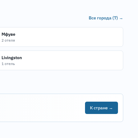
Все города (7) →
Мфуве
2 отеля
Livingston
1 отель
К стране →