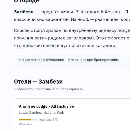
О городе
Замбези
— город в замбия. В каталоге hotels.su —
1
классических вариантов. Из них
1
— размечены коор
Список отсортирован по внутреннему индексу попу
популярности» рядом с заголовком). Это помогает 
что действительно ищут посетители каталога.
Точные детали размещения — у партнёра при бронировании.
Отели — Замбези
1 объектов · показаны 1 по популярности
Ana Tree Lodge - All Inclusive
Lower Zambezi National Park
Уровень 3/5
✓
Бассейн