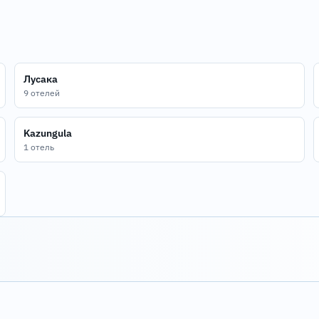
Лусака
9 отелей
Kazungula
1 отель