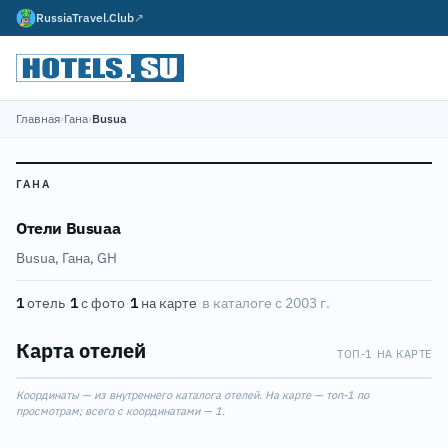
RussiaTravel.Club
↗
Главная
›
Гана
›
Busua
ГАНА
Отели Busuaа
Busua, Гана, GH
1
отель
·
1
с фото
·
1
на карте
·
в каталоге с 2003 г.
Карта отелей
ТОП-1 НА КАРТЕ
Leaflet
|
©
OpenStreetMap
1
Координаты — из внутреннего каталога отелей. На карте — топ-1 по
+
просмотрам; всего с координатами — 1.
−