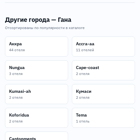
Другие города — Гана
Отсортированы по популярности в каталоге
Аккра
Accra-aa
44 отеля
11 отелей
Nungua
Cape-coast
3 отеля
2 отеля
Kumasi-ah
Кумаси
2 отеля
2 отеля
Koforidua
Tema
2 отеля
1 отель
Cantonments