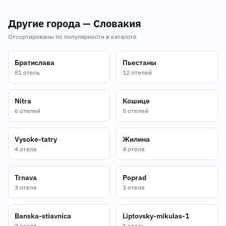
Другие города — Словакия
Отсортированы по популярности в каталоге
Братислава
Пьестаны
81 отель
12 отелей
Nitra
Кошице
6 отелей
5 отелей
Vysoke-tatry
Жилина
4 отеля
4 отеля
Trnava
Poprad
3 отеля
3 отеля
Banska-stiavnica
Liptovsky-mikulas-1
2 отеля
1 отель