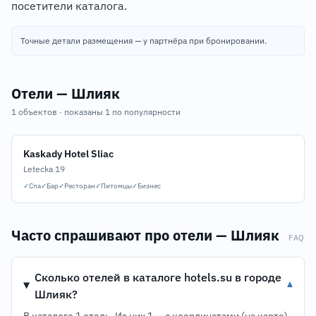
посетители каталога.
Точные детали размещения — у партнёра при бронировании.
Отели — Шлияк
1 объектов · показаны 1 по популярности
Kaskady Hotel Sliac
Letecka 19
✓
Спа
✓
Бар
✓
Ресторан
✓
Питомцы
✓
Бизнес
Часто спрашивают про отели — Шлияк
FAQ
Сколько отелей в каталоге hotels.su в городе
▾
Шлияк?