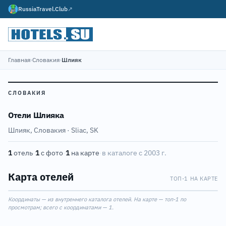
RussiaTravel.Club
↗
Главная
›
Словакия
›
Шлияк
СЛОВАКИЯ
Отели Шлияка
Шлияк, Словакия · Sliac, SK
1
отель
·
1
с фото
·
1
на карте
·
в каталоге с 2003 г.
Карта отелей
ТОП-1 НА КАРТЕ
Leaflet
|
©
OpenStreetMap
1
Координаты — из внутреннего каталога отелей. На карте — топ-1 по
+
просмотрам; всего с координатами — 1.
−