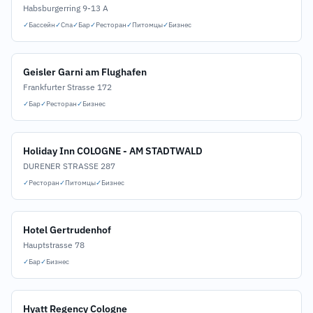
Habsburgerring 9-13 A
✓
Бассейн
✓
Спа
✓
Бар
✓
Ресторан
✓
Питомцы
✓
Бизнес
Geisler Garni am Flughafen
Frankfurter Strasse 172
✓
Бар
✓
Ресторан
✓
Бизнес
Holiday Inn COLOGNE - AM STADTWALD
DURENER STRASSE 287
✓
Ресторан
✓
Питомцы
✓
Бизнес
Hotel Gertrudenhof
Hauptstrasse 78
✓
Бар
✓
Бизнес
Hyatt Regency Cologne