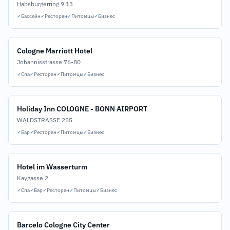
Habsburgerring 9 13
✓
Бассейн
✓
Ресторан
✓
Питомцы
✓
Бизнес
Cologne Marriott Hotel
Johannisstrasse 76-80
✓
Спа
✓
Ресторан
✓
Питомцы
✓
Бизнес
Holiday Inn COLOGNE - BONN AIRPORT
WALDSTRASSE 255
✓
Бар
✓
Ресторан
✓
Питомцы
✓
Бизнес
Hotel im Wasserturm
Kaygasse 2
✓
Спа
✓
Бар
✓
Ресторан
✓
Питомцы
✓
Бизнес
Barcelo Cologne City Center