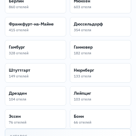
Берлин
Мюнхен
860 отелей
603 отеля
Франкфурт-на-Майне
Дюссельдорф
415 отелей
354 отеля
Гамбург
Ганновер
328 отелей
182 отеля
Штуттгарт
Нюрнберг
149 отелей
133 отеля
Дрезден
Лейпциг
104 отеля
103 отеля
Эссен
Бонн
76 отелей
66 отелей