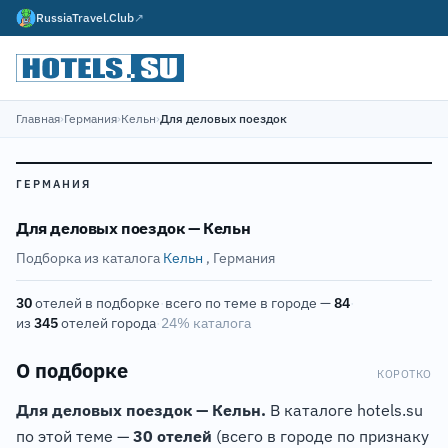
RussiaTravel.Club
↗
Главная
›
Германия
›
Кельн
›
Для деловых поездок
ГЕРМАНИЯ
Для деловых поездок — Кельн
Подборка из каталога
Кельн
, Германия
30
отелей в подборке
·
всего по теме в городе —
84
·
из
345
отелей города
·
24% каталога
О подборке
КОРОТКО
Для деловых поездок — Кельн.
В каталоге hotels.su
по этой теме —
30 отелей
(всего в городе по признаку