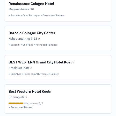
Renaissance Cologne Hotel
Magnusstrasse 20
✓
Бассейн
✓
Спа
✓
Ресторан
✓
Питомцы
✓
Бизнес
Barcelo Cologne City Center
Habsburgerring 9-13 A
✓
Бассейн
✓
Спа
✓
Бар
✓
Ресторан
✓
Бизнес
BEST WESTERN Grand City Hotel Koeln
Breslauer Platz 2
✓
Спа
✓
Бар
✓
Ресторан
✓
Питомцы
✓
Бизнес
Best Western Hotel Koeln
Bennoplatz 2
Уровень 4/5
✓
Ресторан
✓
Бизнес