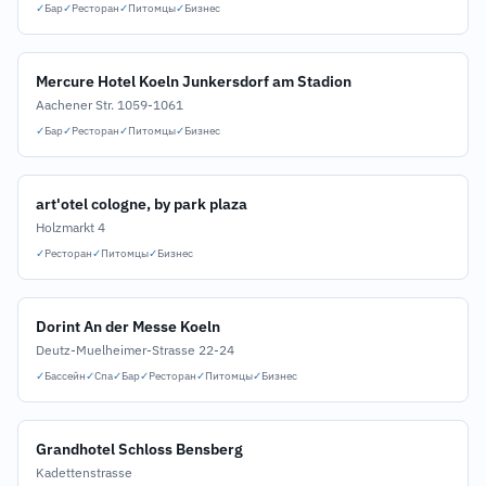
✓
Бар
✓
Ресторан
✓
Питомцы
✓
Бизнес
Mercure Hotel Koeln Junkersdorf am Stadion
Aachener Str. 1059-1061
✓
Бар
✓
Ресторан
✓
Питомцы
✓
Бизнес
art'otel cologne, by park plaza
Holzmarkt 4
✓
Ресторан
✓
Питомцы
✓
Бизнес
Dorint An der Messe Koeln
Deutz-Muelheimer-Strasse 22-24
✓
Бассейн
✓
Спа
✓
Бар
✓
Ресторан
✓
Питомцы
✓
Бизнес
Grandhotel Schloss Bensberg
Kadettenstrasse