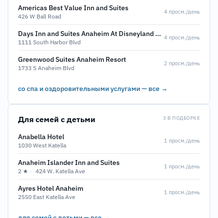
Americas Best Value Inn and Suites
4 просм./день
426 W Ball Road
Days Inn and Suites Anaheim At Disneyland Park
4 просм./день
1111 South Harbor Blvd
Greenwood Suites Anaheim Resort
2 просм./день
1733 S Anaheim Blvd
со спа и оздоровительными услугами — все →
Для семей с детьми
3 В ПОДБОРКЕ
Anabella Hotel
1 просм./день
1030 West Katella
Anaheim Islander Inn and Suites
1 просм./день
2 ★
·
424 W. Katella Ave
Ayres Hotel Anaheim
1 просм./день
2550 East Katella Ave
для семей с детьми — все →