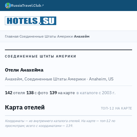
RussiaTravel.Club
↗
Главная
›
Соединенные Штаты Америки
›
Анахейм
СОЕДИНЕННЫЕ ШТАТЫ АМЕРИКИ
Отели Анахейма
Анахейм, Соединенные Штаты Америки · Anaheim, US
142
отеля
·
138
с фото
·
139
на карте
·
в каталоге с 2003 г.
3
1
11
6
Карта отелей
ТОП-12 НА КАРТЕ
8
Leaflet
|
©
OpenStreetMap
10
12
4
5
9
Координаты — из внутреннего каталога отелей. На карте — топ-12 по
+
2
просмотрам; всего с координатами — 139.
7
−