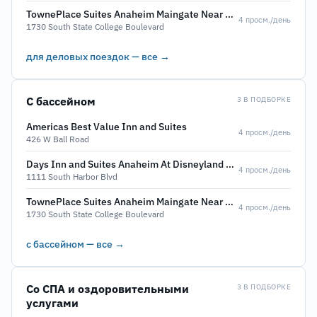
TownePlace Suites Anaheim Maingate Near Angel Stadium
4 просм./день
1730 South State College Boulevard
для деловых поездок — все →
С бассейном
3 В ПОДБОРКЕ
Americas Best Value Inn and Suites
4 просм./день
426 W Ball Road
Days Inn and Suites Anaheim At Disneyland Park
4 просм./день
1111 South Harbor Blvd
TownePlace Suites Anaheim Maingate Near Angel Stadium
4 просм./день
1730 South State College Boulevard
с бассейном — все →
Со СПА и оздоровительными
3 В ПОДБОРКЕ
услугами