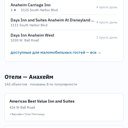
Anaheim Carriage Inn
4 просм./день
3 ★
·
2125 South Harbor Blvd.
Days Inn and Suites Anaheim At Disneyland Park
4 просм./день
1111 South Harbor Blvd
Days Inn Anaheim West
2 просм./день
1030 W. Ball Road
доступные для маломобильных гостей — все →
Отели — Анахейм
142 объектов · показаны 8 по популярности
Americas Best Value Inn and Suites
426 W Ball Road
✓
Бассейн
✓
Спа
✓
Питомцы