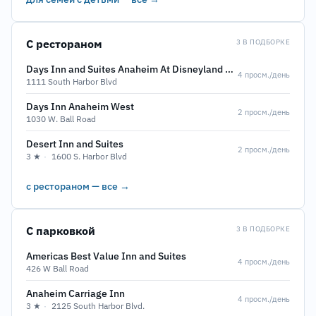
С рестораном
3 В ПОДБОРКЕ
Days Inn and Suites Anaheim At Disneyland Park
4 просм./день
1111 South Harbor Blvd
Days Inn Anaheim West
2 просм./день
1030 W. Ball Road
Desert Inn and Suites
2 просм./день
3 ★
·
1600 S. Harbor Blvd
с рестораном — все →
С парковкой
3 В ПОДБОРКЕ
Americas Best Value Inn and Suites
4 просм./день
426 W Ball Road
Anaheim Carriage Inn
4 просм./день
3 ★
·
2125 South Harbor Blvd.