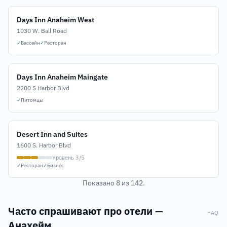
Days Inn Anaheim West
1030 W. Ball Road
✓
Бассейн
✓
Ресторан
Days Inn Anaheim Maingate
2200 S Harbor Blvd
✓
Питомцы
Desert Inn and Suites
1600 S. Harbor Blvd
Уровень 3/5
✓
Ресторан
✓
Бизнес
Показано 8 из 142.
Часто спрашивают про отели —
FAQ
Анахейм