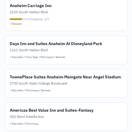
Anaheim Carriage Inn
2125 South Harbor Blvd.
Уровень 3/5
✓
Бизнес
Days Inn and Suites Anaheim At Disneyland Park
1111 South Harbor Blvd
✓
Бассейн
✓
Спа
✓
Бар
✓
Ресторан
✓
Бизнес
TownePlace Suites Anaheim Maingate Near Angel Stadium
1730 South State College Boulevard
✓
Бассейн
✓
Питомцы
✓
Бизнес
Americas Best Value Inn and Suites-Fantasy
425 West Katella Ave
✓
Бассейн
✓
Питомцы