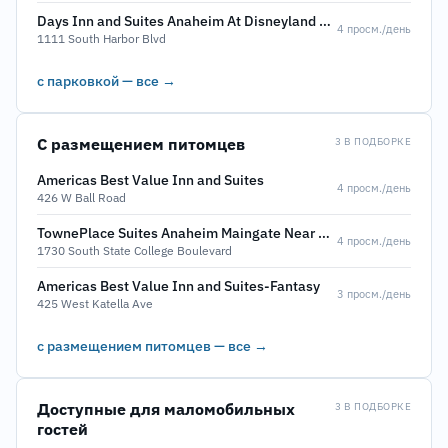
Days Inn and Suites Anaheim At Disneyland Park
4 просм./день
1111 South Harbor Blvd
с парковкой — все →
С размещением питомцев
3 В ПОДБОРКЕ
Americas Best Value Inn and Suites
4 просм./день
426 W Ball Road
TownePlace Suites Anaheim Maingate Near Angel Stadium
4 просм./день
1730 South State College Boulevard
Americas Best Value Inn and Suites-Fantasy
3 просм./день
425 West Katella Ave
с размещением питомцев — все →
Доступные для маломобильных
3 В ПОДБОРКЕ
гостей