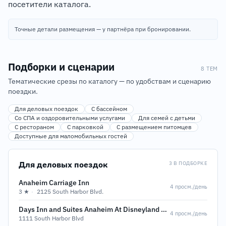
посетители каталога.
Точные детали размещения — у партнёра при бронировании.
Подборки и сценарии
8 ТЕМ
Тематические срезы по каталогу — по удобствам и сценарию
поездки.
Для деловых поездок
С бассейном
Со СПА и оздоровительными услугами
Для семей с детьми
С рестораном
С парковкой
С размещением питомцев
Доступные для маломобильных гостей
Для деловых поездок
3 В ПОДБОРКЕ
Anaheim Carriage Inn
4 просм./день
3 ★
·
2125 South Harbor Blvd.
Days Inn and Suites Anaheim At Disneyland Park
4 просм./день
1111 South Harbor Blvd