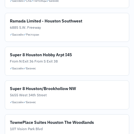
✓
Бассейн
✓
Спа
✓
Питомцы
✓
Бизнес
Ramada Limited - Houston Southwest
6885 S.W. Freeway
✓
Бассейн
✓
Ресторан
Super 8 Houston Hobby Arpt I45
From N Exit 36 From S Exit 38
✓
Бассейн
✓
Бизнес
Super 8 Houston/Brookhollow NW
5655 West 34th Street
✓
Бассейн
✓
Бизнес
TownePlace Suites Houston The Woodlands
107 Vision Park Blvd