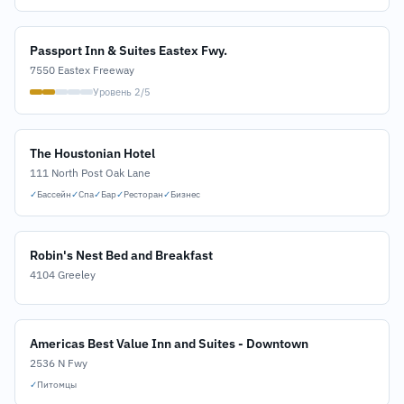
Passport Inn & Suites Eastex Fwy.
7550 Eastex Freeway
Уровень 2/5
The Houstonian Hotel
111 North Post Oak Lane
✓
Бассейн
✓
Спа
✓
Бар
✓
Ресторан
✓
Бизнес
Robin's Nest Bed and Breakfast
4104 Greeley
Americas Best Value Inn and Suites - Downtown
2536 N Fwy
✓
Питомцы