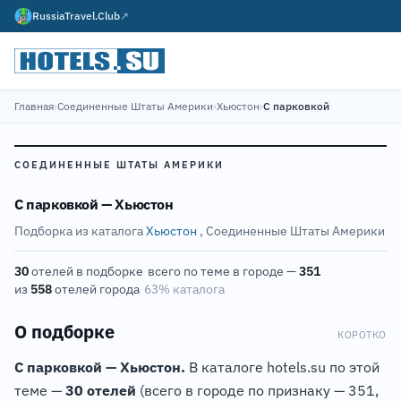
RussiaTravel.Club
↗
Главная
›
Соединенные Штаты Америки
›
Хьюстон
›
С парковкой
СОЕДИНЕННЫЕ ШТАТЫ АМЕРИКИ
С парковкой — Хьюстон
Подборка из каталога
Хьюстон
, Соединенные Штаты Америки
30
отелей в подборке
·
всего по теме в городе —
351
·
из
558
отелей города
·
63% каталога
О подборке
КОРОТКО
С парковкой — Хьюстон.
В каталоге hotels.su по этой
теме —
30 отелей
(всего в городе по признаку — 351,