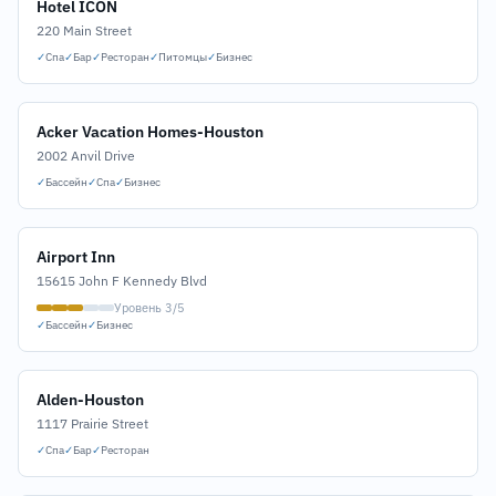
Hotel ICON
220 Main Street
✓
Спа
✓
Бар
✓
Ресторан
✓
Питомцы
✓
Бизнес
Acker Vacation Homes-Houston
2002 Anvil Drive
✓
Бассейн
✓
Спа
✓
Бизнес
Airport Inn
15615 John F Kennedy Blvd
Уровень 3/5
✓
Бассейн
✓
Бизнес
Alden-Houston
1117 Prairie Street
✓
Спа
✓
Бар
✓
Ресторан