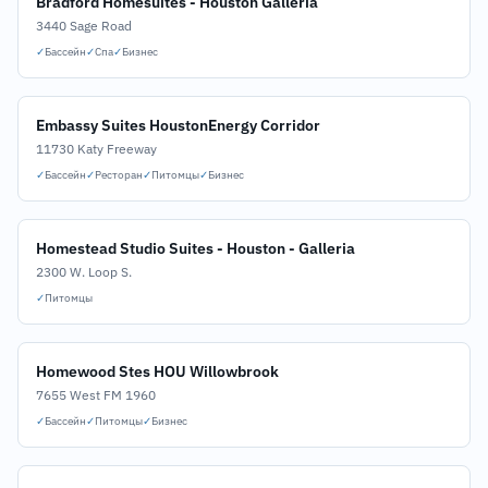
Bradford Homesuites - Houston Galleria
3440 Sage Road
✓
Бассейн
✓
Спа
✓
Бизнес
Embassy Suites HoustonEnergy Corridor
11730 Katy Freeway
✓
Бассейн
✓
Ресторан
✓
Питомцы
✓
Бизнес
Homestead Studio Suites - Houston - Galleria
2300 W. Loop S.
✓
Питомцы
Homewood Stes HOU Willowbrook
7655 West FM 1960
✓
Бассейн
✓
Питомцы
✓
Бизнес