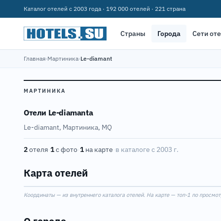
Каталог отелей с 2003 года · 192 000 отелей · 221 страна
Страны
Города
Сети от
Главная
›
Мартиника
›
Le-diamant
МАРТИНИКА
Отели Le-diamantа
Le-diamant, Мартиника, MQ
2
отеля
·
1
с фото
·
1
на карте
·
в каталоге с 2003 г.
Карта отелей
Координаты — из внутреннего каталога отелей. На карте — топ-1 по просмот
+
−