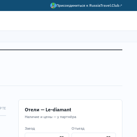
Присоединиться к
RussiaTravel.Club
↗
РТЕ
Отели — Le-diamant
Map
Наличие и цены — у партнёра
Заезд
Отъезд