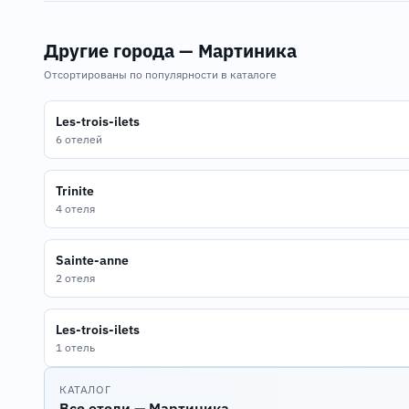
Другие города — Мартиника
Отсортированы по популярности в каталоге
Les-trois-ilets
6 отелей
Trinite
4 отеля
Sainte-anne
2 отеля
Les-trois-ilets
1 отель
КАТАЛОГ
Все отели — Мартиника