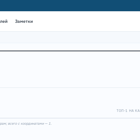
елей
Заметки
ТОП-1 НА КА
Leaflet
|
©
OpenStreet
1
рам; всего с координатами — 1.