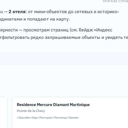
КРАТКАЯ СПРА
su —
2 отеля
: от мини-объектов до сетевых и историко-
динатами и попадают на карту.
лярности — просмотрам страниц (см. бейдж «Индекс
отфильтровать редко запрашиваемые объекты и увидеть те
Residence Mercure Diamant Martinique
Pointe de la Chery
✓
Бассейн
✓
Бар
✓
Ресторан
✓
Питомцы
✓
Бизнес