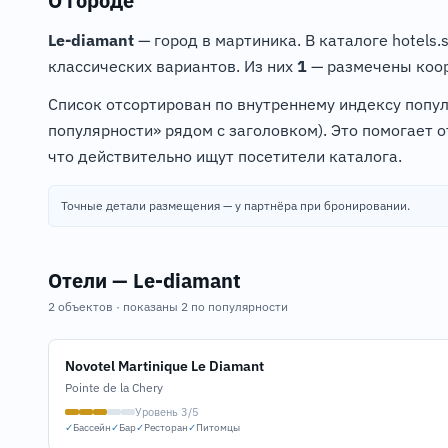
О городе
Le-diamant
— город в мартиника. В каталоге hotels.
классических вариантов. Из них
1
— размечены коор
Список отсортирован по внутреннему индексу попу
популярности» рядом с заголовком). Это помогает 
что действительно ищут посетители каталога.
Точные детали размещения — у партнёра при бронировании.
Отели — Le-diamant
2 объектов · показаны 2 по популярности
Novotel Martinique Le Diamant
Pointe de la Chery
Уровень 3/5
✓
Бассейн
✓
Бар
✓
Ресторан
✓
Питомцы