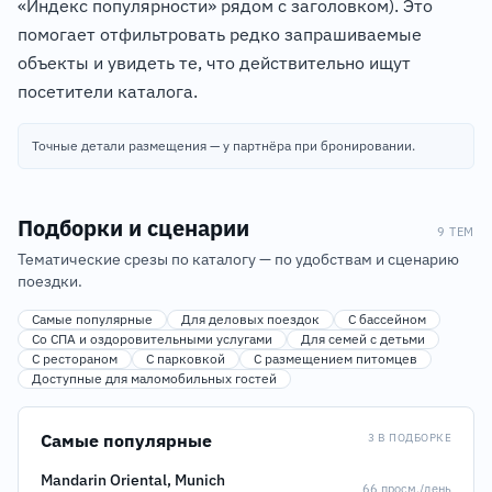
«Индекс популярности» рядом с заголовком). Это
помогает отфильтровать редко запрашиваемые
объекты и увидеть те, что действительно ищут
посетители каталога.
Точные детали размещения — у партнёра при бронировании.
Подборки и сценарии
9 ТЕМ
Тематические срезы по каталогу — по удобствам и сценарию
поездки.
Самые популярные
Для деловых поездок
С бассейном
Со СПА и оздоровительными услугами
Для семей с детьми
С рестораном
С парковкой
С размещением питомцев
Доступные для маломобильных гостей
Самые популярные
3 В ПОДБОРКЕ
Mandarin Oriental, Munich
66 просм./день