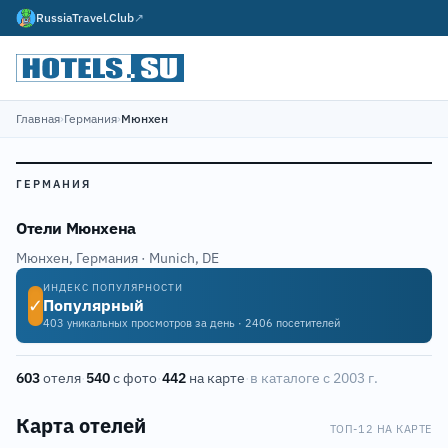
RussiaTravel.Club
↗
Главная
›
Германия
›
Мюнхен
ГЕРМАНИЯ
Отели Мюнхена
Мюнхен, Германия · Munich, DE
ИНДЕКС ПОПУЛЯРНОСТИ
✓
Популярный
403 уникальных просмотров за день · 2406 посетителей
603
отеля
·
540
с фото
·
442
на карте
·
в каталоге с 2003 г.
Карта отелей
11
10
ТОП-12 НА КАРТЕ
2
Leaflet
|
©
OpenStreetMap
9
3