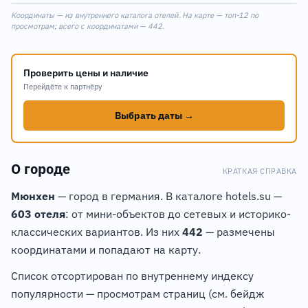
1
7
Координаты — из внутреннего каталога отелей. На карте — топ-12 по
+
4
просмотрам; всего с координатами — 442.
−
5
6
Проверить цены и наличие
8
Перейдёте к партнёру
Выбрать даты →
О городе
КРАТКАЯ СПРАВКА
Мюнхен
— город в германия. В каталоге hotels.su —
603 отеля
: от мини-объектов до сетевых и историко-
классических вариантов. Из них
442
— размечены
координатами и попадают на карту.
Список отсортирован по внутреннему индексу
популярности — просмотрам страниц (см. бейдж