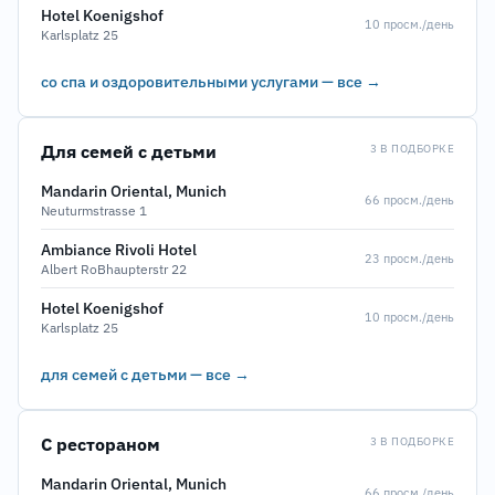
Hotel Koenigshof
10 просм./день
Karlsplatz 25
со спа и оздоровительными услугами — все →
Для семей с детьми
3 В ПОДБОРКЕ
Mandarin Oriental, Munich
66 просм./день
Neuturmstrasse 1
Ambiance Rivoli Hotel
23 просм./день
Albert RoBhaupterstr 22
Hotel Koenigshof
10 просм./день
Karlsplatz 25
для семей с детьми — все →
С рестораном
3 В ПОДБОРКЕ
Mandarin Oriental, Munich
66 просм./день