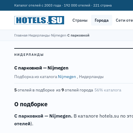
Каталог отелей с 2003 года · 192 000 отелей · 221 страна
Страны
Города
Сети от
Главная
›
Нидерланды
›
Nijmegen
›
С парковкой
НИДЕРЛАНДЫ
С парковкой — Nijmegen
Подборка из каталога
Nijmegen
, Нидерланды
5
отелей в подборке
·
из
9
отелей города
·
56% каталога
О подборке
С парковкой — Nijmegen.
В каталоге hotels.su по э
отелей
).