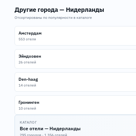
Другие города — Нидерланды
Отсортированы по популярности в каталоге
Амстердам
553 отеля
Эйндховен
26 отелей
Den-haag
14 отелей
Гронинген
10 отелей
КАТАЛОГ
Все отели — Нидерланды
295 городов · 1 356 отелей