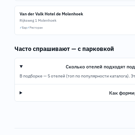
Van der Valk Hotel de Molenhoek
Rijksweg 1 Molenhoek
✓
Бар
✓
Ресторан
Часто спрашивают — с парковкой
Сколько отелей подходят под
В подборке — 5 отелей (топ по популярности каталога).
Эт
Как формир