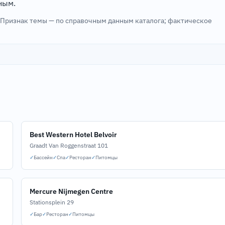
ным.
. Признак темы — по справочным данным каталога; фактическое
Best Western Hotel Belvoir
Graadt Van Roggenstraat 101
✓
Бассейн
✓
Спа
✓
Ресторан
✓
Питомцы
Mercure Nijmegen Centre
Stationsplein 29
✓
Бар
✓
Ресторан
✓
Питомцы