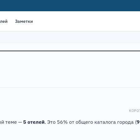
елей
Заметки
КОРО
той теме —
5 отелей
. Это 56% от общего каталога города (
9