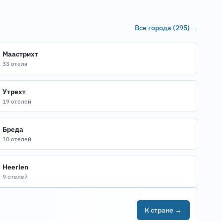
Все города (295) →
Маастрихт
33 отеля
Утрехт
19 отелей
Бреда
10 отелей
Heerlen
9 отелей
К стране →