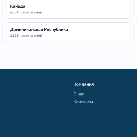
Канада
6554 посетителей
Доминиканская Республика
1129 посетителей
Компания
О нас
Контакты
й