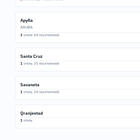
Аруба
ARUBA
3
отеля
·
44 посетителей
Santa Cruz
1
отель
·
35 посетителей
Savaneta
1
отель
·
24 посетителей
Qranjestad
1
отель