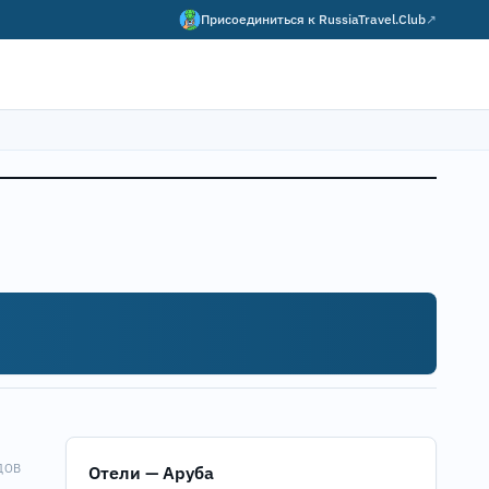
Присоединиться к
RussiaTravel.Club
↗
ДОВ
Отели — Аруба
Map