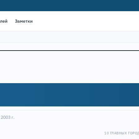
елей
Заметки
 2003 г.
10 ГЛАВНЫХ ГОРО
8
Leaflet
|
©
OpenStreet