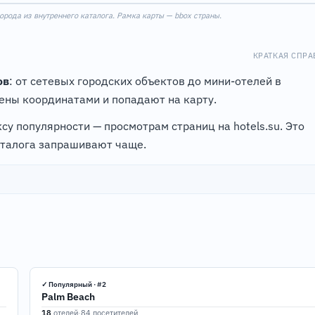
5
6
рода из внутреннего каталога. Рамка карты — bbox страны.
7
КРАТКАЯ СПРА
ов
: от сетевых городских объектов до мини-отелей в
ны координатами и попадают на карту.
су популярности — просмотрам страниц на hotels.su. Это
аталога запрашивают чаще.
✓ Популярный · #2
Palm Beach
18
отелей
·
84 посетителей