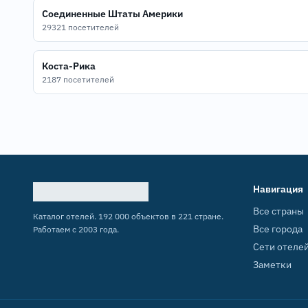
Соединенные Штаты Америки
29321 посетителей
Коста-Рика
2187 посетителей
Навигация
Все страны
Каталог отелей. 192 000 объектов в 221 стране.
Все города
Работаем с 2003 года.
Сети отеле
Заметки