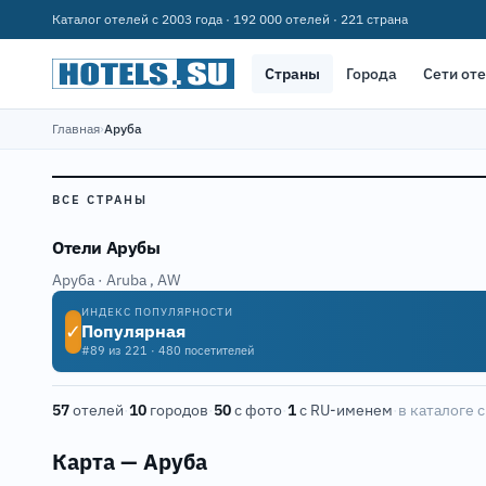
Каталог отелей с 2003 года · 192 000 отелей · 221 страна
Страны
Города
Сети от
Главная
›
Аруба
ВСЕ СТРАНЫ
Отели Арубы
Аруба · Aruba
,
AW
ИНДЕКС ПОПУЛЯРНОСТИ
✓
Популярная
#89 из 221 · 480 посетителей
57
отелей
·
10
городов
·
50
с фото
·
1
с RU-именем
·
в каталоге с
3
Карта — Аруба
10