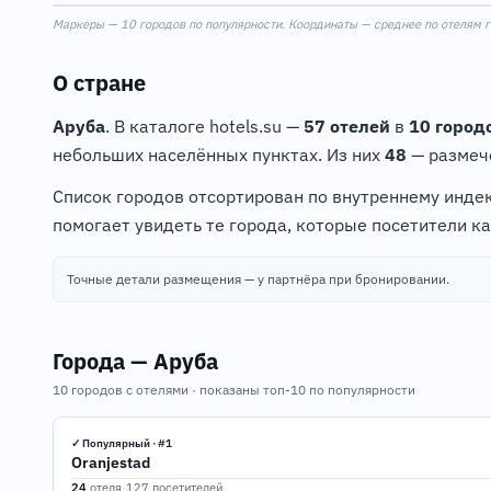
1
Маркеры — 10 городов по популярности. Координаты — среднее по отелям го
+
−
О стране
Аруба
. В каталоге hotels.su —
57 отелей
в
10 город
небольших населённых пунктах. Из них
48
— размече
Список городов отсортирован по внутреннему индек
помогает увидеть те города, которые посетители к
Точные детали размещения — у партнёра при бронировании.
Города — Аруба
10 городов с отелями · показаны топ-10 по популярности
✓ Популярный · #1
Oranjestad
24
отеля
·
127 посетителей