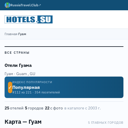
RussiaTravel.Club
↗
Главная
›
Гуам
ВСЕ СТРАНЫ
Отели Гуама
Гуам · Guam
,
GU
ИНДЕКС ПОПУЛЯРНОСТИ
✓
Популярная
#112 из 221 · 354 посетителей
25
отелей
·
5
городов
·
22
с фото
·
в каталоге с 2003 г.
3
2
Карта — Гуам
1
5 ГЛАВНЫХ ГОРОДОВ
5
Leaflet
|
©
OpenStreetMap