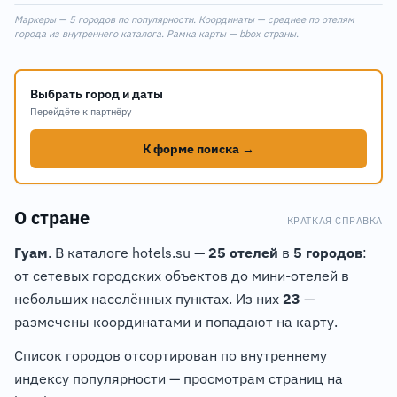
Маркеры — 5 городов по популярности. Координаты — среднее по отелям
+
города из внутреннего каталога. Рамка карты — bbox страны.
−
4
Выбрать город и даты
Перейдёте к партнёру
К форме поиска →
О стране
КРАТКАЯ СПРАВКА
Гуам
. В каталоге hotels.su —
25 отелей
в
5 городов
:
от сетевых городских объектов до мини-отелей в
небольших населённых пунктах. Из них
23
—
размечены координатами и попадают на карту.
Список городов отсортирован по внутреннему
индексу популярности — просмотрам страниц на