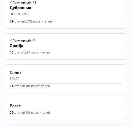
✓ Популярный · #3
Дубровник
DUBROVNIK
59
отелей
·
172 посетителей
15
20
✓ Популярный · #4
Opatija
43
отеля
·
127 посетителей
5
8
Сплит
SPLIT
14
14
отелей
·
88 посетителей
Porec
29
отелей
·
84 посетителей