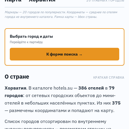
20 ГЛАВНЫХ ГОРОДОВ
Leaflet
|
©
OpenStreetMap
Маркеры — 20 городов по популярности. Координаты — среднее по отелям
+
города из внутреннего каталога. Рамка карты — bbox страны.
−
Выбрать город и даты
Перейдёте к партнёру
К форме поиска →
О стране
КРАТКАЯ СПРАВКА
Хорватия
. В каталоге hotels.su —
386 отелей
в
79
городов
: от сетевых городских объектов до мини-
отелей в небольших населённых пунктах. Из них
375
— размечены координатами и попадают на карту.
Список городов отсортирован по внутреннему
индексу популярности — просмотрам страниц на