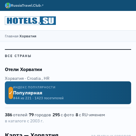
RussiaTravel.Club
↗
Главная
›
Хорватия
ВСЕ СТРАНЫ
Отели Хорватии
Хорватия · Croatia
,
HR
ИНДЕКС ПОПУЛЯРНОСТИ
✓
Популярная
#44 из 221 · 1423 посетителей
386
отелей
·
79
городов
·
295
с фото
·
8
с RU-именем
·
в каталоге с 2003 г.
Карта — Хорватия