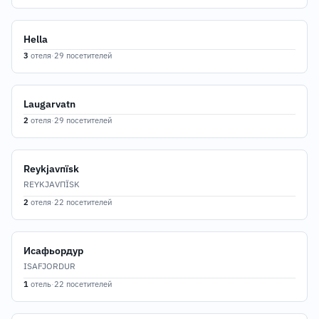
Hella
3
отеля
·
29 посетителей
Laugarvatn
2
отеля
·
29 посетителей
Reykjavпїѕk
REYKJAVПЇЅK
2
отеля
·
22 посетителей
Исафьордур
ISAFJORDUR
1
отель
·
22 посетителей