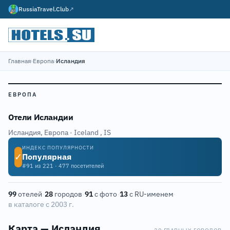
RussiaTravel.Club
↗
Главная
›
Европа
›
Исландия
ЕВРОПА
Отели Исландии
Исландия, Европа · Iceland
,
IS
ИНДЕКС ПОПУЛЯРНОСТИ
✓
Популярная
#91 из 221 · 477 посетителей
99
отелей
·
28
городов
·
91
с фото
·
13
с RU-именем
·
в каталоге с 2003 г.
Карта — Исландия