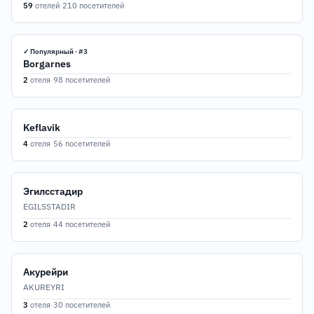
59
отелей
·
210 посетителей
✓ Популярный · #3
Borgarnes
2
отеля
·
98 посетителей
Keflavik
4
отеля
·
56 посетителей
Эгилсстадир
EGILSSTADIR
2
отеля
·
44 посетителей
Акурейри
AKUREYRI
3
отеля
·
30 посетителей