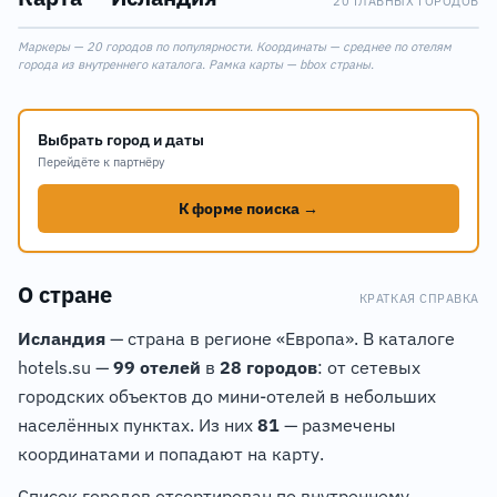
20 ГЛАВНЫХ ГОРОДОВ
Leaflet
|
©
OpenStreetMap
Маркеры — 20 городов по популярности. Координаты — среднее по отелям
+
города из внутреннего каталога. Рамка карты — bbox страны.
−
Выбрать город и даты
Перейдёте к партнёру
К форме поиска →
О стране
КРАТКАЯ СПРАВКА
Исландия
— страна в регионе «Европа». В каталоге
hotels.su —
99 отелей
в
28 городов
: от сетевых
городских объектов до мини-отелей в небольших
населённых пунктах. Из них
81
— размечены
координатами и попадают на карту.
Список городов отсортирован по внутреннему