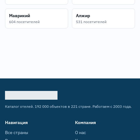
Маврикий
Алжир
604 посетителей
531 посетителей
Каталог отелей. 192 000 объектов в 221 стране. Работаем с 2003 года.
Навигация
Компания
Все страны
О нас