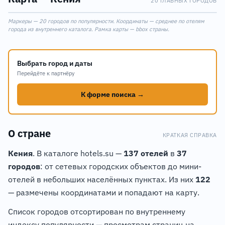
20 ГЛАВНЫХ ГОРОДОВ
Leaflet
|
©
OpenStreetMap
Маркеры — 20 городов по популярности. Координаты — среднее по отелям
+
города из внутреннего каталога. Рамка карты — bbox страны.
−
Выбрать город и даты
Перейдёте к партнёру
К форме поиска →
О стране
КРАТКАЯ СПРАВКА
Кения
. В каталоге hotels.su —
137 отелей
в
37
городов
: от сетевых городских объектов до мини-
отелей в небольших населённых пунктах. Из них
122
— размечены координатами и попадают на карту.
Список городов отсортирован по внутреннему
индексу популярности — просмотрам страниц на