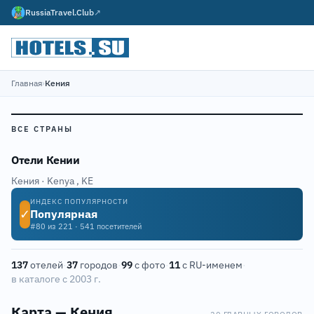
RussiaTravel.Club
↗
Главная
›
Кения
ВСЕ СТРАНЫ
Отели Кении
Кения · Kenya
,
KE
ИНДЕКС ПОПУЛЯРНОСТИ
✓
Популярная
#80 из 221 · 541 посетителей
137
отелей
·
37
городов
·
99
с фото
·
11
с RU-именем
·
в каталоге с 2003 г.
Карта — Кения