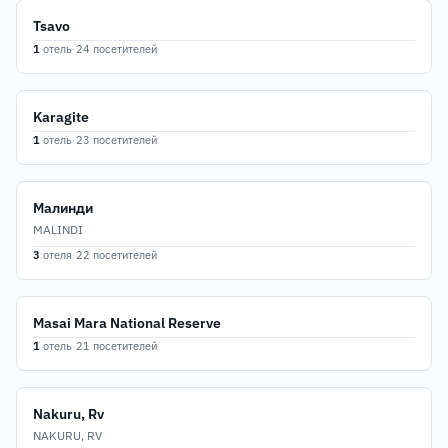
Tsavo
1
отель
·
24 посетителей
Karagite
1
отель
·
23 посетителей
Малинди
MALINDI
3
отеля
·
22 посетителей
Masai Mara National Reserve
1
отель
·
21 посетителей
Nakuru, Rv
NAKURU, RV