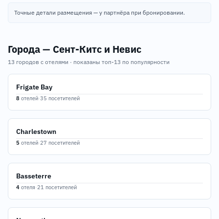
Точные детали размещения — у партнёра при бронировании.
Города — Сент-Китс и Невис
13 городов с отелями · показаны топ-13 по популярности
Frigate Bay
8
отелей
·
35 посетителей
Charlestown
5
отелей
·
27 посетителей
Basseterre
4
отеля
·
21 посетителей