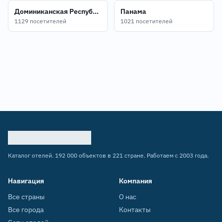
Доминиканская Республика
Панама
1129 посетителей
1021 посетителей
Каталог отелей. 192 000 объектов в 221 стране. Работаем с 2003 года.
Навигация
Компания
Все страны
О нас
Все города
Контакты