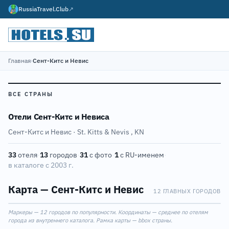
RussiaTravel.Club
↗
Главная
›
Сент-Китс и Невис
ВСЕ СТРАНЫ
Отели Сент-Китс и Невиса
Сент-Китс и Невис · St. Kitts & Nevis
,
KN
11
33
отеля
·
13
городов
·
31
с фото
·
1
с RU-именем
·
в каталоге с 2003 г.
10
6
Карта — Сент-Китс и Невис
1
12 ГЛАВНЫХ ГОРОДОВ
3
Leaflet
|
©
OpenStreetMap
Маркеры — 12 городов по популярности. Координаты — среднее по отелям
+
города из внутреннего каталога. Рамка карты — bbox страны.
7