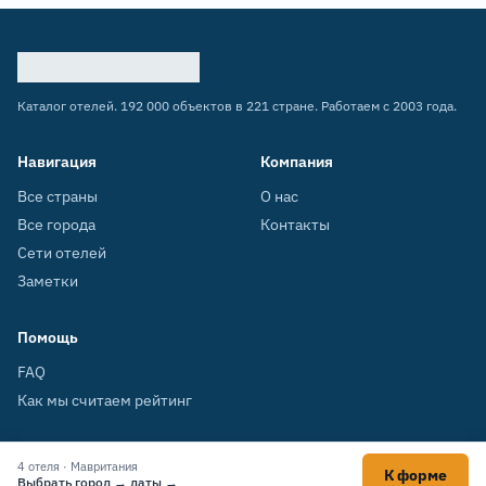
Каталог отелей. 192 000 объектов в 221 стране. Работаем с 2003 года.
Навигация
Компания
Все страны
О нас
Все города
Контакты
Сети отелей
Заметки
Помощь
FAQ
Как мы считаем рейтинг
4 отеля · Мавритания
К форме
© 2003–2026 HOTELS.SU
Выбрать город → даты →