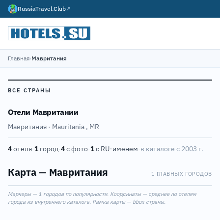
RussiaTravel.Club
↗
Главная
›
Мавритания
ВСЕ СТРАНЫ
Отели Мавритании
Мавритания · Mauritania
,
MR
4
отеля
·
1
город
·
4
с фото
·
1
с RU-именем
·
в каталоге с 2003 г.
Карта — Мавритания
1 ГЛАВНЫХ ГОРОДОВ
Leaflet
|
©
OpenStreetMap
Маркеры — 1 городов по популярности. Координаты — среднее по отелям
+
города из внутреннего каталога. Рамка карты — bbox страны.
−