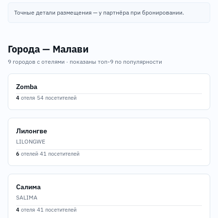
Точные детали размещения — у партнёра при бронировании.
Города — Малави
9 городов с отелями · показаны топ-9 по популярности
Zomba
4
отеля
·
54 посетителей
Лилонгве
LILONGWE
6
отелей
·
41 посетителей
Салима
SALIMA
4
отеля
·
41 посетителей