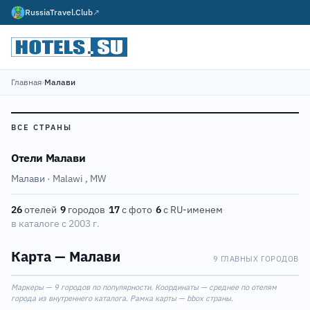
RussiaTravel.Club
↗
Главная
›
Малави
ВСЕ СТРАНЫ
Отели Малави
Малави · Malawi
,
MW
26
отелей
·
9
городов
·
17
с фото
·
6
с RU-именем
·
в каталоге с 2003 г.
Карта — Малави
9 ГЛАВНЫХ ГОРОДОВ
Leaflet
|
©
OpenStreetMap
Маркеры — 9 городов по популярности. Координаты — среднее по отелям
+
города из внутреннего каталога. Рамка карты — bbox страны.