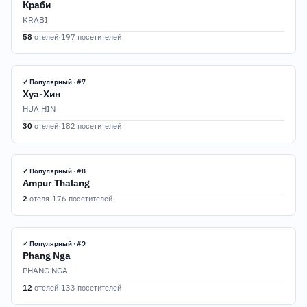
Краби
KRABI
58
отелей
·
197 посетителей
✓ Популярный · #7
Хуа-Хин
HUA HIN
30
отелей
·
182 посетителей
✓ Популярный · #8
Ampur Thalang
2
отеля
·
176 посетителей
✓ Популярный · #9
Phang Nga
PHANG NGA
12
отелей
·
133 посетителей