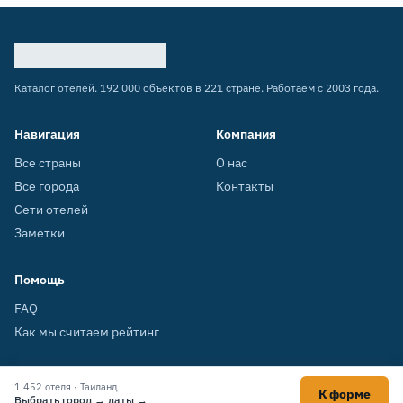
Каталог отелей. 192 000 объектов в 221 стране. Работаем с 2003 года.
Навигация
Компания
Все страны
О нас
Все города
Контакты
Сети отелей
Заметки
Помощь
FAQ
Как мы считаем рейтинг
1 452 отеля · Таиланд
К форме
© 2003–2026 HOTELS.SU
Выбрать город → даты →