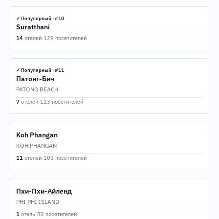
✓ Популярный · #10
Suratthani
14
отелей
·
129 посетителей
✓ Популярный · #11
Патонг-Бич
PATONG BEACH
7
отелей
·
113 посетителей
Koh Phangan
KOH PHANGAN
11
отелей
·
105 посетителей
Пхи-Пхи-Айленд
PHI PHI ISLAND
1
отель
·
82 посетителей