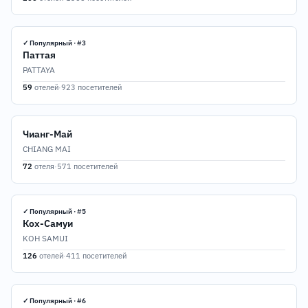
✓ Популярный · #3
Паттая
PATTAYA
59
отелей
·
923 посетителей
Чианг-Май
CHIANG MAI
72
отеля
·
571 посетителей
✓ Популярный · #5
Кох-Самуи
KOH SAMUI
126
отелей
·
411 посетителей
✓ Популярный · #6