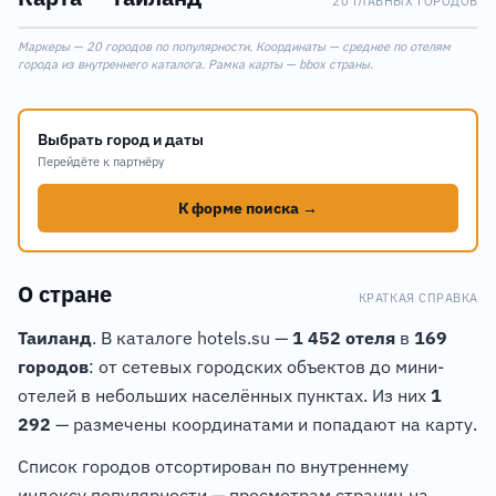
20 ГЛАВНЫХ ГОРОДОВ
Leaflet
|
©
OpenStreetMap
Маркеры — 20 городов по популярности. Координаты — среднее по отелям
+
города из внутреннего каталога. Рамка карты — bbox страны.
−
Выбрать город и даты
Перейдёте к партнёру
К форме поиска →
О стране
КРАТКАЯ СПРАВКА
Таиланд
. В каталоге hotels.su —
1 452 отеля
в
169
городов
: от сетевых городских объектов до мини-
отелей в небольших населённых пунктах. Из них
1
292
— размечены координатами и попадают на карту.
18
Список городов отсортирован по внутреннему
индексу популярности — просмотрам страниц на