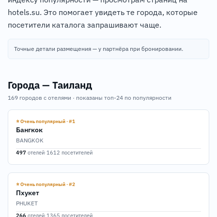
hotels.su. Это помогает увидеть те города, которые
посетители каталога запрашивают чаще.
Точные детали размещения — у партнёра при бронировании.
Города — Таиланд
169 городов с отелями · показаны топ-24 по популярности
⭐ Очень популярный · #1
Бангкок
BANGKOK
497
отелей
·
1612 посетителей
⭐ Очень популярный · #2
Пхукет
PHUKET
266
отелей
·
1365 посетителей