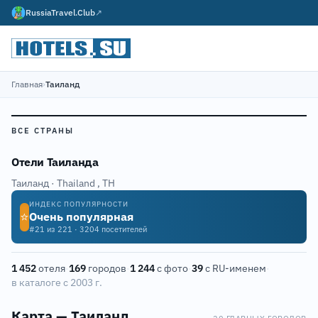
RussiaTravel.Club
↗
Главная
›
Таиланд
ВСЕ СТРАНЫ
Отели Таиланда
Таиланд · Thailand
,
TH
ИНДЕКС ПОПУЛЯРНОСТИ
⭐
Очень популярная
#21 из 221 · 3204 посетителей
1 452
отеля
·
169
городов
·
1 244
с фото
·
39
с RU-именем
·
в каталоге с 2003 г.
Карта — Таиланд