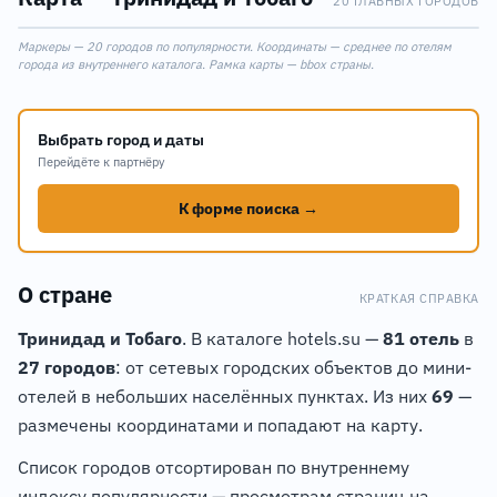
20 ГЛАВНЫХ ГОРОДОВ
Leaflet
|
©
OpenStreetMap
18
Маркеры — 20 городов по популярности. Координаты — среднее по отелям
+
11
города из внутреннего каталога. Рамка карты — bbox страны.
17
−
7
3
Выбрать город и даты
Перейдёте к партнёру
К форме поиска →
13
О стране
КРАТКАЯ СПРАВКА
9
Тринидад и Тобаго
. В каталоге hotels.su —
81 отель
в
27 городов
: от сетевых городских объектов до мини-
отелей в небольших населённых пунктах. Из них
69
—
размечены координатами и попадают на карту.
Список городов отсортирован по внутреннему
индексу популярности — просмотрам страниц на