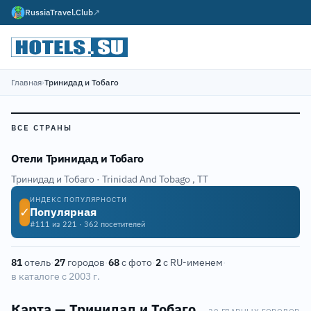
RussiaTravel.Club
↗
Главная
›
Тринидад и Тобаго
ВСЕ СТРАНЫ
Отели Тринидад и Тобаго
Тринидад и Тобаго · Trinidad And Tobago
,
TT
ИНДЕКС ПОПУЛЯРНОСТИ
✓
Популярная
#111 из 221 · 362 посетителей
81
отель
·
27
городов
·
68
с фото
·
2
с RU-именем
·
12
в каталоге с 2003 г.
Карта — Тринидад и Тобаго