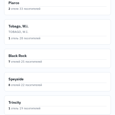
Piarco
2
отеля
·
33 посетителей
Tobago, W.i.
TOBAGO, W.I.
1
отель
·
28 посетителей
Black Rock
7
отелей
·
25 посетителей
Speyside
8
отелей
·
22 посетителей
Trincity
1
отель
·
19 посетителей