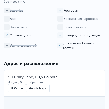
бронировании.
Бассейн
Ресторан
−
✓
Бар
Бесплатная парковка
−
−
Спа-центр
Бизнес-центр
−
−
С питомцами
Номера для некурящих
✓
✓
Для маломобильных
Услуги для детей
−
✓
гостей
Адрес и расположение
10 Drury Lane, High Holborn
Лондон, Великобритания
Я.Карты
Google Maps