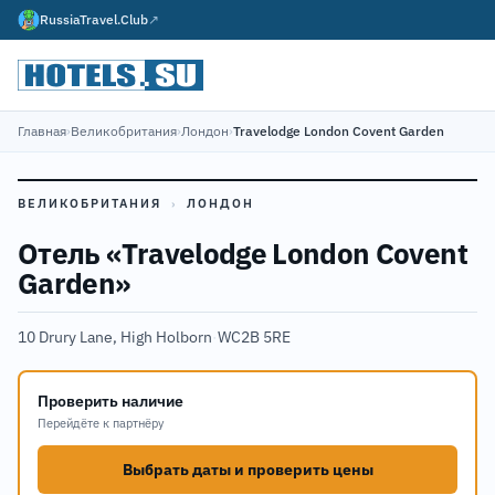
RussiaTravel.Club
↗
Главная
›
Великобритания
›
Лондон
›
Travelodge London Covent Garden
ВЕЛИКОБРИТАНИЯ
›
ЛОНДОН
Отель «Travelodge London Covent
Garden»
10 Drury Lane, High Holborn
·
WC2B 5RE
Проверить наличие
Перейдёте к партнёру
Выбрать даты и проверить цены