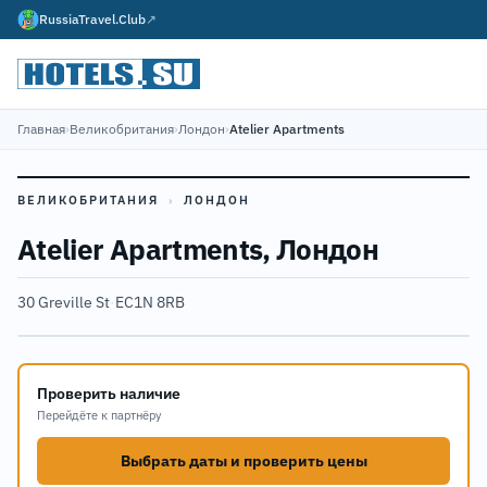
RussiaTravel.Club
↗
Главная
›
Великобритания
›
Лондон
›
Atelier Apartments
ВЕЛИКОБРИТАНИЯ
›
ЛОНДОН
Atelier Apartments, Лондон
30 Greville St
·
EC1N 8RB
Проверить наличие
Перейдёте к партнёру
Выбрать даты и проверить цены