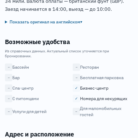
34 мили. Валюта оплаты — британский фунт (GBP).
Заезд начинается в 14:00, выезд — до 10:00.
Показать оригинал на английском
▾
Возможные удобства
Из справочных данных. Актуальный список уточняется при
бронировании.
Бассейн
Ресторан
−
−
Бар
Бесплатная парковка
−
−
Спа-центр
Бизнес-центр
−
✓
С питомцами
Номера для некурящих
−
✓
Для маломобильных
Услуги для детей
−
−
гостей
Адрес и расположение