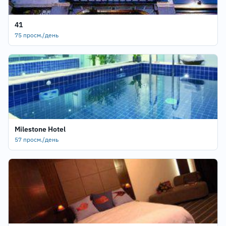
41
75 просм./день
Milestone Hotel
57 просм./день