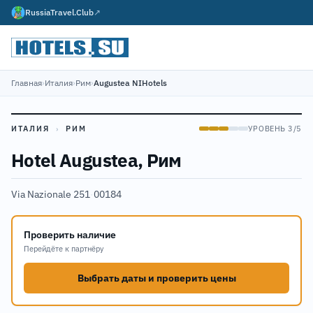
RussiaTravel.Club
↗
Главная
›
Италия
›
Рим
›
Augustea NIHotels
ИТАЛИЯ
›
РИМ
УРОВЕНЬ 3/5
Hotel Augustea, Рим
Via Nazionale 251
·
00184
Проверить наличие
Перейдёте к партнёру
Выбрать даты и проверить цены