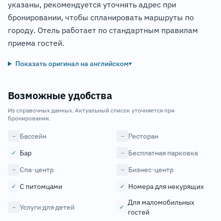
указаны, рекомендуется уточнять адрес при
бронировании, чтобы спланировать маршруты по
городу. Отель работает по стандартным правилам
приема гостей.
Показать оригинал на английском
▾
Возможные удобства
Из справочных данных. Актуальный список уточняется при
бронировании.
Бассейн
Ресторан
−
−
Бар
Бесплатная парковка
✓
−
Спа-центр
Бизнес-центр
−
−
С питомцами
Номера для некурящих
✓
✓
Для маломобильных
Услуги для детей
−
✓
гостей