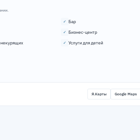
ании.
Бар
✓
Бизнес-центр
✓
 некурящих
Услуги для детей
✓
Я.Карты
Google Maps