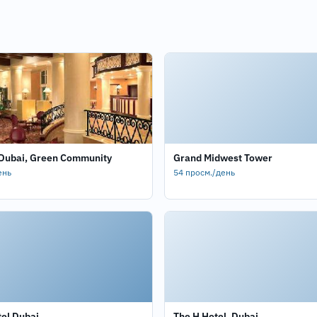
 Dubai, Green Community
Grand Midwest Tower
ень
54 просм./день
el Dubai
The H Hotel, Dubai