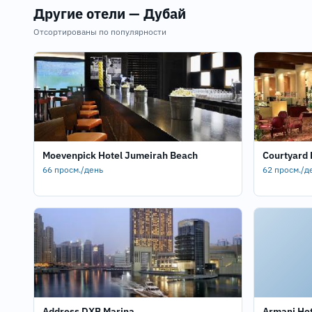
Другие отели — Дубай
Отсортированы по популярности
Moevenpick Hotel Jumeirah Beach
Courtyard
66 просм./день
62 просм./д
Address DXB Marina
Armani Hot