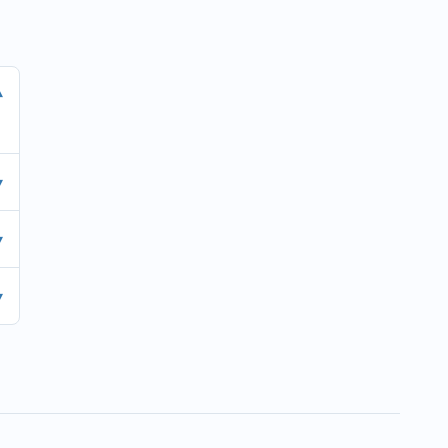
▾
▾
▾
▾