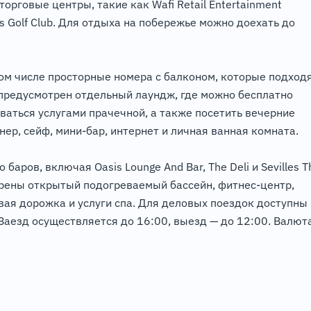
орговые центры, такие как Wafi Retail Entertainment
es Golf Club. Для отдыха на побережье можно доехать до
ом числе просторные номера с балконом, которые подход
 предусмотрен отдельный лаундж, где можно бесплатно
оваться услугами прачечной, а также посетить вечерние
ер, сейф, мини-бар, интернет и личная ванная комната.
аров, включая Oasis Lounge And Bar, The Deli и Sevilles T
трены открытый подогреваемый бассейн, фитнес-центр,
овая дорожка и услуги спа. Для деловых поездок доступны
 Заезд осуществляется до 16:00, выезд — до 12:00. Валют