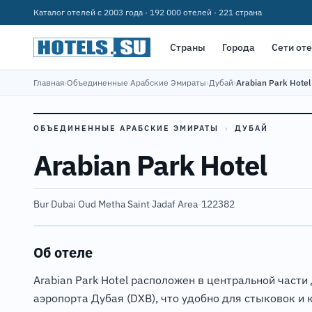
Каталог отелей с 2003 года · 192 000 отелей · 221 страна
Страны
Города
Сети от
Главная
›
Объединенные Арабские Эмираты
›
Дубай
›
Arabian Park Hotel
ОБЪЕДИНЕННЫЕ АРАБСКИЕ ЭМИРАТЫ
›
ДУБАЙ
Arabian Park Hotel
Bur Dubai Oud Metha Saint Jadaf Area
·
122382
Об отеле
Arabian Park Hotel расположен в центральной части
аэропорта Дубая (DXB), что удобно для стыковок и 