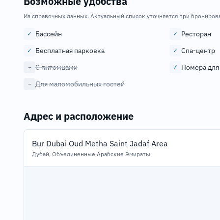
Возможные удобства
Из справочных данных. Актуальный список уточняется при брониров
Бассейн
Ресторан
✓
✓
Бесплатная парковка
Спа-центр
✓
✓
С питомцами
Номера для
−
✓
Для маломобильных гостей
−
Адрес и расположение
Bur Dubai Oud Metha Saint Jadaf Area
Дубай, Объединенные Арабские Эмираты