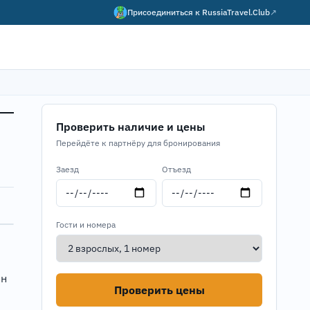
Присоединиться к
RussiaTravel.Club
↗
Проверить наличие и цены
Перейдёте к партнёру для бронирования
Заезд
Отъезд
Гости и номера
ен
Проверить цены