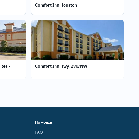
Comfort Inn Houston
ites -
Comfort Inn Hwy. 290/NW
Помощь
FAQ