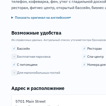
телефон, кофеварка, фен, утюг с гладильной доской
ресторан, фитнес центр, открытый бассейн, бизнес 
Показать оригинал на английском
▾
Возможные удобства
Из справочных данных. Актуальный список уточняется при брониров
Бассейн
Ресторан
✓
✓
Бесплатная парковка
Спа-центр
−
✓
С питомцами
Номера для
✓
✓
Для маломобильных гостей
−
Адрес и расположение
5701 Main Street