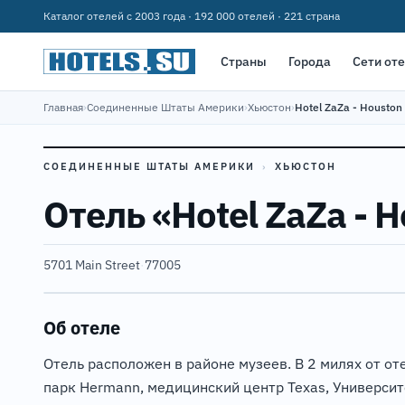
Каталог отелей с 2003 года · 192 000 отелей · 221 страна
Страны
Города
Сети от
Главная
›
Соединенные Штаты Америки
›
Хьюстон
›
Hotel ZaZa - Houston
СОЕДИНЕННЫЕ ШТАТЫ АМЕРИКИ
›
ХЬЮСТОН
Отель «Hotel ZaZa - 
5701 Main Street
·
77005
Об отеле
Отель расположен в районе музеев. В 2 милях от о
парк Hermann, медицинский центр Texas, Университет